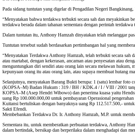
Pada sidang tuntutan yang digelar di Pengadilan Negeri Bangkinang
“Menyatakan bahwa terdakwa terbukti secara sah dan meyakinkan ber
terdakwa berada dalam tahanan sementara dengan perintah terdakwa t
Dalam tuntutan itu, Anthony Hamzah dinyatakan telah melanggar pa
Tuntutan tersebut sudah berdasarkan pertimbangan hal yang member
“Menyatakan Terdakwa Anthony Hamzah, telah terbukti secara sah 
atau martabat, dengan kekerasan, ancaman atau penyesatan atau den
menguntungkan diri sendiri atau orang lain secara melawan hukum, 
kepunyaan orang itu atau orang lain, atau supaya membuat hutang m
Selanjutnya, menyatakan Barang Bukti berupa: 1 (satu) lembar fot
(KOPSA–M) Badan Hukum : 319 / BH / KDK.4 / I / VIII / 2001 ta
KOPSA–M (Asep Hendri Wibowo) dan penerima kuasa yaitu Hendra Sak
uang Rp 100.000.000,00 untuk pembayaran Operasional pengerahan m
Kuitansi bertuliskan dengan banyaknya uang Rp 112.517.500,- unt
Sakti Efendi.
Membebankan Terdakwa Dr. Ir. Anthony Hamzah, M.P. untuk membayar
Sementara itu, untuk memberatkan perbuatan terdakwa, Anthony Ham
dalam bertindak, bersikap dan berperilaku dalam menghadapi dan men