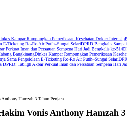
inkes Kampar Rampungkan Pemeriksaan Kesehatan Dokter Internsip
P
 E-Ticketing Ro-Ro Air Putih–Sungai Selari
DPRD Bengkalis Sampaik
r Perkuat Iman dan Persatuan Sempena Hari Jadi Bengkalis ke-514
D
Cabang Bangkinang
Dinkes Kampar Rampungkan Pemeriksaan Kesehata
ja Sama Pengelolaan E-Ticketing Ro-Ro Air Putih–Sungai Selari
DPRD
a DPRD: Tabligh Akbar Perkuat Iman dan Persatuan Sempena Hari Jad
is Anthony Hamzah 3 Tahun Penjara
, Hakim Vonis Anthony Hamzah 3