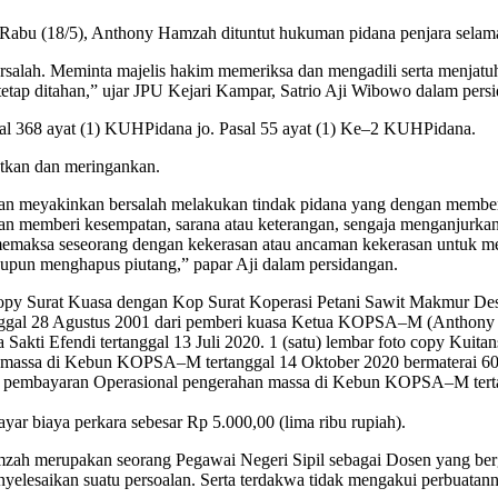
, Rabu (18/5), Anthony Hamzah dituntut hukuman pidana penjara selama
salah. Meminta majelis hakim memeriksa dan mengadili serta menjatuh
etap ditahan,” ujar JPU Kejari Kampar, Satrio Aji Wibowo dalam persid
sal 368 ayat (1) KUHPidana jo. Pasal 55 ayat (1) Ke–2 KUHPidana.
atkan dan meringankan.
dan meyakinkan bersalah melakukan tindak pidana yang dengan member
gan memberi kesempatan, sarana atau keterangan, sengaja menganjurk
memaksa seseorang dengan kekerasan atau ancaman kekerasan untuk me
aupun menghapus piutang,” papar Aji dalam persidangan.
o copy Surat Kuasa dengan Kop Surat Koperasi Petani Sawit Makmur 
nggal 28 Agustus 2001 dari pemberi kuasa Ketua KOPSA–M (Anthony 
ti Efendi tertanggal 13 Juli 2020. 1 (satu) lembar foto copy Kuit
assa di Kebun KOPSA–M tertanggal 14 Oktober 2020 bermaterai 6000 d
uk pembayaran Operasional pengerahan massa di Kebun KOPSA–M tertan
 biaya perkara sebesar Rp 5.000,00 (lima ribu rupiah).
zah merupakan seorang Pegawai Negeri Sipil sebagai Dosen yang ber
yelesaikan suatu persoalan. Serta terdakwa tidak mengakui perbuatan