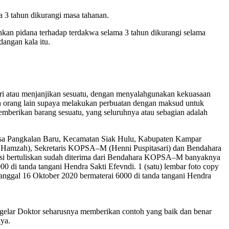
 3 tahun dikurangi masa tahanan.
kan pidana terhadap terdakwa selama 3 tahun dikurangi selama
angan kala itu.
i atau menjanjikan sesuatu, dengan menyalahgunakan kekuasaan
an orang lain supaya melakukan perbuatan dengan maksud untuk
mberikan barang sesuatu, yang seluruhnya atau sebagian adalah
Desa Pangkalan Baru, Kecamatan Siak Hulu, Kabupaten Kampar
Hamzah), Sekretaris KOPSA–M (Henni Puspitasari) dan Bendahara
ansi bertuliskan sudah diterima dari Bendahara KOPSA–M banyaknya
i tanda tangani Hendra Sakti Efevndi. 1 (satu) lembar foto copy
ggal 16 Oktober 2020 bermaterai 6000 di tanda tangani Hendra
gelar Doktor seharusnya memberikan contoh yang baik dan benar
nya.