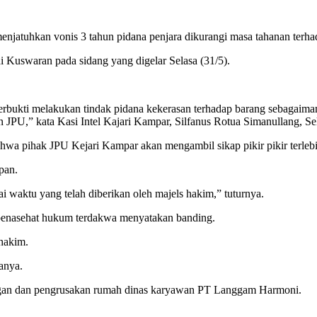
njatuhkan vonis 3 tahun pidana penjara dikurangi masa tahanan ter
 Kuswaran pada sidang yang digelar Selasa (31/5).
bukti melakukan tindak pidana kekerasan terhadap barang sebagaima
 JPU,” kata Kasi Intel Kajari Kampar, Silfanus Rotua Simanullang, Sel
hwa pihak JPU Kejari Kampar akan mengambil sikap pikir pikir terlebi
pan.
ai waktu yang telah diberikan oleh majels hakim,” tuturnya.
k penasehat hukum terdakwa menyatakan banding.
hakim.
anya.
gan dan pengrusakan rumah dinas karyawan PT Langgam Harmoni.