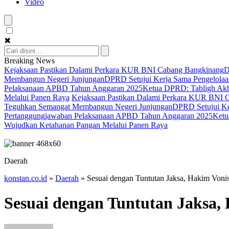
Video
✖
Breaking News
Kejaksaan Pastikan Dalami Perkara KUR BNI Cabang Bangkinang
D
Membangun Negeri Junjungan
DPRD Setujui Kerja Sama Pengelolaan
Pelaksanaan APBD Tahun Anggaran 2025
Ketua DPRD: Tabligh Akba
Melalui Panen Raya
Kejaksaan Pastikan Dalami Perkara KUR BNI 
Teguhkan Semangat Membangun Negeri Junjungan
DPRD Setujui Ker
Pertanggungjawaban Pelaksanaan APBD Tahun Anggaran 2025
Ketu
Wujudkan Ketahanan Pangan Melalui Panen Raya
Daerah
konstan.co.id
»
Daerah
»
Sesuai dengan Tuntutan Jaksa, Hakim Von
Sesuai dengan Tuntutan Jaksa