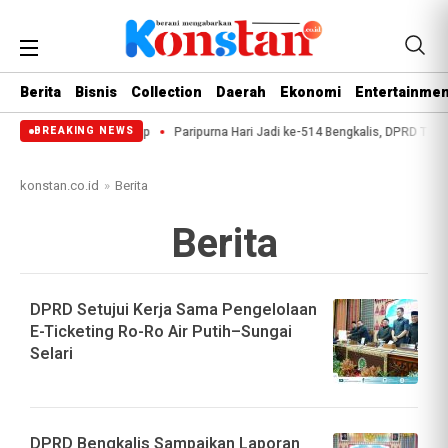
Berita
Bisnis
Collection
Daerah
Ekonomi
Entertainmen
atan Dokter Internsip
Paripurna Hari Jadi ke-514 Bengkalis, DPRD Teguh
BREAKING NEWS
konstan.co.id
»
Berita
Berita
DPRD Setujui Kerja Sama Pengelolaan
E-Ticketing Ro-Ro Air Putih–Sungai
Selari
DPRD Bengkalis Sampaikan Laporan