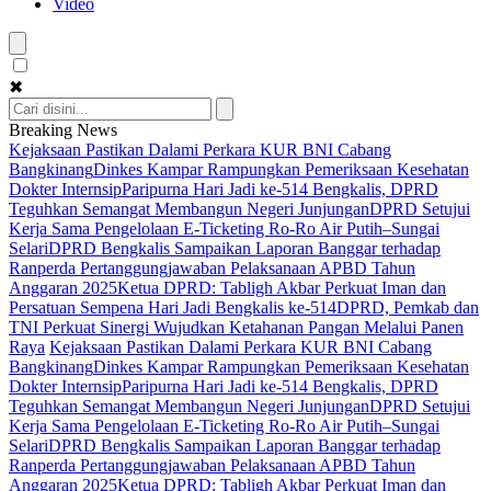
Video
✖
Breaking News
Kejaksaan Pastikan Dalami Perkara KUR BNI Cabang
Bangkinang
Dinkes Kampar Rampungkan Pemeriksaan Kesehatan
Dokter Internsip
Paripurna Hari Jadi ke-514 Bengkalis, DPRD
Teguhkan Semangat Membangun Negeri Junjungan
DPRD Setujui
Kerja Sama Pengelolaan E-Ticketing Ro-Ro Air Putih–Sungai
Selari
DPRD Bengkalis Sampaikan Laporan Banggar terhadap
Ranperda Pertanggungjawaban Pelaksanaan APBD Tahun
Anggaran 2025
Ketua DPRD: Tabligh Akbar Perkuat Iman dan
Persatuan Sempena Hari Jadi Bengkalis ke-514
DPRD, Pemkab dan
TNI Perkuat Sinergi Wujudkan Ketahanan Pangan Melalui Panen
Raya
Kejaksaan Pastikan Dalami Perkara KUR BNI Cabang
Bangkinang
Dinkes Kampar Rampungkan Pemeriksaan Kesehatan
Dokter Internsip
Paripurna Hari Jadi ke-514 Bengkalis, DPRD
Teguhkan Semangat Membangun Negeri Junjungan
DPRD Setujui
Kerja Sama Pengelolaan E-Ticketing Ro-Ro Air Putih–Sungai
Selari
DPRD Bengkalis Sampaikan Laporan Banggar terhadap
Ranperda Pertanggungjawaban Pelaksanaan APBD Tahun
Anggaran 2025
Ketua DPRD: Tabligh Akbar Perkuat Iman dan