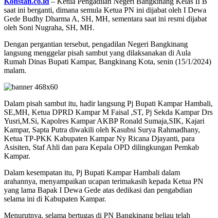
Konstan.co.id
– Ketua Pengadilan Negeri Bangkinang Kelas II B
saat ini berganti, dimana semula Ketua PN ini dijabat oleh I Dewa
Gede Budhy Dharma A, SH, MH, sementara saat ini resmi dijabat
oleh Soni Nugraha, SH, MH.
Dengan pergantian tersebut, pengadilan Negeri Bangkinang
langsung menggelar pisah sambut yang dilaksanakan di Aula
Rumah Dinas Bupati Kampar, Bangkinang Kota, senin (15/1/2024)
malam.
Dalam pisah sambut itu, hadir langsung Pj Bupati Kampar Hambali,
SE,MH, Ketua DPRD Kampar M Faisal ,ST, Pj Sekda Kampar Drs
Yusri,M.Si, Kapolres Kampar AKBP Ronald Sumaja,SIK, Kajari
Kampar, Sapta Putra diwakili oleh Kasubsi Surya Rahmadhany,
Ketua TP-PKK Kabupaten Kampar Ny Ricana Djayanti, para
Asisiten, Staf Ahli dan para Kepala OPD dilingkungan Pemkab
Kampar.
Dalam kesempatan itu, Pj Bupati Kampar Hambali dalam
arahannya, menyampaikan ucapan terimakasih kepada Ketua PN
yang lama Bapak I Dewa Gede atas dedikasi dan pengabdian
selama ini di Kabupaten Kampar.
Menurutnya, selama bertugas di PN Bangkinang beliau telah