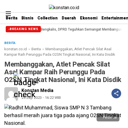
Berita
Bisnis
Collection
Daerah
Ekonomi
Entertainmen
 ke-514 Bengkalis, DPRD Teguhkan Semangat Membangun Negeri Junjungan
D
BREAKING NEWS
BERITA
konstan.co.id
»
Berita
»
Membanggakan, Atlet Pencak Silat Asal
Kampar Raih Perunggu Pada O2SN Tingkat Nasional, Ini Kata Disdik
Membanggakan, Atlet Pencak Silat
Asal Kampar Raih Perunggu Pada
O2SN Tingkat Nasional, Ini Kata Disdik
Konstan Media
25 Sep 2023 - 16:22 WIB
Perbesar