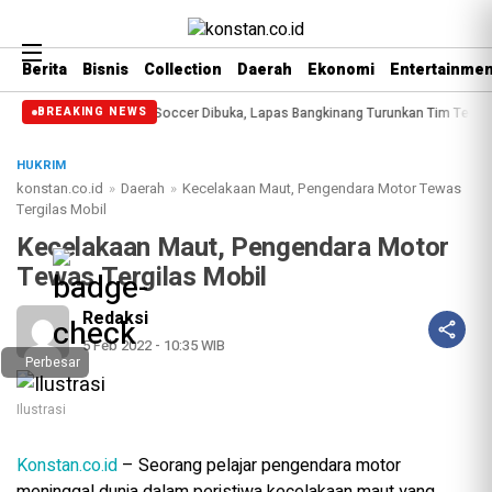
Berita
Bisnis
Collection
Daerah
Ekonomi
Entertainmen
Kakanwil Cup Mini Soccer Dibuka, Lapas Bangkinang Turunkan Tim Terbaik
BREAKING NEWS
HUKRIM
konstan.co.id
»
Daerah
»
Kecelakaan Maut, Pengendara Motor Tewas
Tergilas Mobil
Kecelakaan Maut, Pengendara Motor
Tewas Tergilas Mobil
Redaksi
5 Feb 2022 - 10:35 WIB
Perbesar
Ilustrasi
Konstan.co.id
– Seorang pelajar pengendara motor