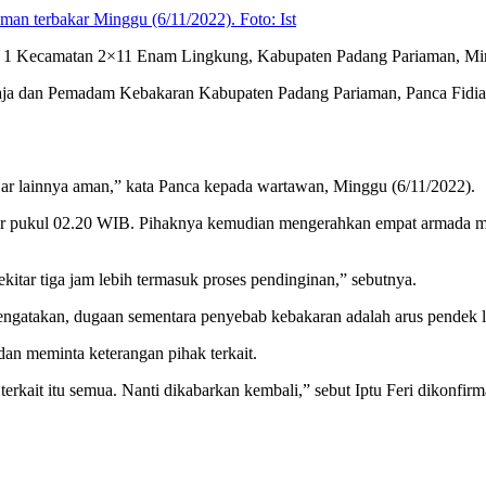
 terbakar Minggu (6/11/2022). Foto: Ist
 Kecamatan 2×11 Enam Lingkung, Kabupaten Padang Pariaman, Mingg
 dan Pemadam Kebakaran Kabupaten Padang Pariaman, Panca Fidia men
jar lainnya aman,” kata Panca kepada wartawan, Minggu (6/11/2022).
tar pukul 02.20 WIB. Pihaknya kemudian mengerahkan empat armada m
ekitar tiga jam lebih termasuk proses pendinginan,” sebutnya.
gatakan, dugaan sementara penyebab kebakaran adalah arus pendek li
dan meminta keterangan pihak terkait.
rkait itu semua. Nanti dikabarkan kembali,” sebut Iptu Feri dikonfirmas