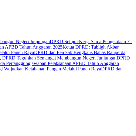
bangun Negeri Junjungan
DPRD Setujui Kerja Sama Pengelolaan E-
naan APBD Tahun Anggaran 2025
Ketua DPRD: Tabligh Akbar
lalui Panen Raya
DPRD dan Pemkab Bengkalis Bahas Ranperda
lis, DPRD Teguhkan Semangat Membangun Negeri Junjungan
DPRD
rda Pertanggungjawaban Pelaksanaan APBD Tahun Anggaran
gi Wujudkan Ketahanan Pangan Melalui Panen Raya
DPRD dan