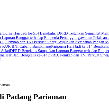
aripurna Hari Jadi ke-514 Bengkalis, DPRD Teguhkan Semangat Mem
 Laporan Banggar terhadap Ranperda Pertanggungjawaban Pelaksa
D, Pemkab dan TNI Perkuat Sinergi Wujudkan Ketahanan Pangan Me
ara KUR BNI Cabang Bangkinang
Paripurna Hari Jadi ke-514 Bengka
 Selari
DPRD Bengkalis Sampaikan Laporan Banggar terhadap Ranpe
na Hari Jadi Bengkalis ke-514
DPRD, Pemkab dan TNI Perkuat Siner
5
riaman
i Padang Pariaman