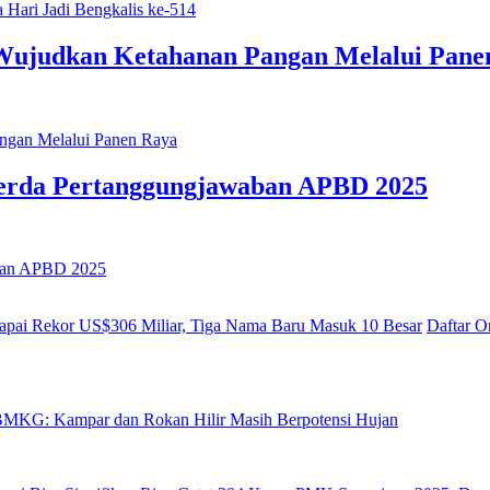
Wujudkan Ketahanan Pangan Melalui Pane
erda Pertanggungjawaban APBD 2025
Daftar O
MKG: Kampar dan Rokan Hilir Masih Berpotensi Hujan