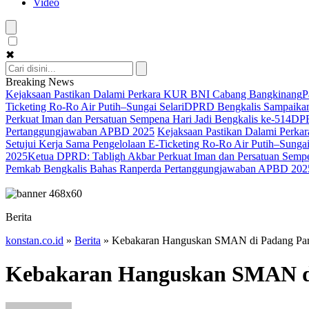
Video
✖
Breaking News
Kejaksaan Pastikan Dalami Perkara KUR BNI Cabang Bangkinang
P
Ticketing Ro-Ro Air Putih–Sungai Selari
DPRD Bengkalis Sampaikan
Perkuat Iman dan Persatuan Sempena Hari Jadi Bengkalis ke-514
DPR
Pertanggungjawaban APBD 2025
Kejaksaan Pastikan Dalami Perk
Setujui Kerja Sama Pengelolaan E-Ticketing Ro-Ro Air Putih–Sungai
2025
Ketua DPRD: Tabligh Akbar Perkuat Iman dan Persatuan Sempe
Pemkab Bengkalis Bahas Ranperda Pertanggungjawaban APBD 202
Berita
konstan.co.id
»
Berita
»
Kebakaran Hanguskan SMAN di Padang Pa
Kebakaran Hanguskan SMAN d