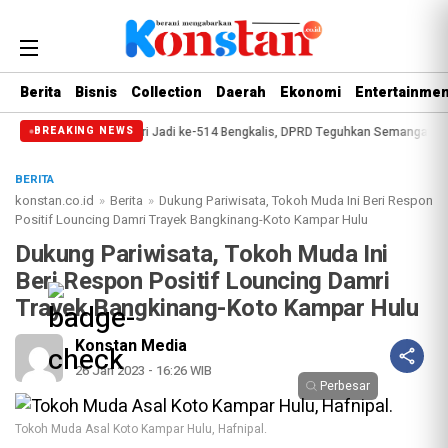
Berita
Bisnis
Collection
Daerah
Ekonomi
Entertainmen
p
Paripurna Hari Jadi ke-514 Bengkalis, DPRD Teguhkan Semangat Membang
BREAKING NEWS
BERITA
konstan.co.id
»
Berita
»
Dukung Pariwisata, Tokoh Muda Ini Beri Respon
Positif Louncing Damri Trayek Bangkinang-Koto Kampar Hulu
Dukung Pariwisata, Tokoh Muda Ini
Beri Respon Positif Louncing Damri
Trayek Bangkinang-Koto Kampar Hulu
Konstan Media
26 Jan 2023 - 16:26 WIB
Perbesar
Tokoh Muda Asal Koto Kampar Hulu, Hafnipal.