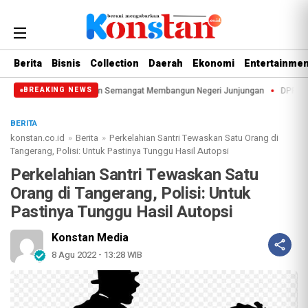
Berita
Bisnis
Collection
Daerah
Ekonomi
Entertainmen
alis, DPRD Teguhkan Semangat Membangun Negeri Junjungan
DPRD Setujui K
BREAKING NEWS
BERITA
konstan.co.id
»
Berita
»
Perkelahian Santri Tewaskan Satu Orang di
Tangerang, Polisi: Untuk Pastinya Tunggu Hasil Autopsi
Perkelahian Santri Tewaskan Satu
Orang di Tangerang, Polisi: Untuk
Pastinya Tunggu Hasil Autopsi
Konstan Media
8 Agu 2022 - 13:28 WIB