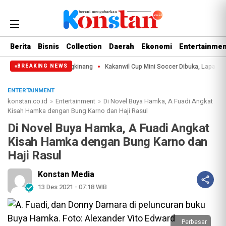
Berita
Bisnis
Collection
Daerah
Ekonomi
Entertainmen
i ke-69 Riau di Bangkinang
Kakanwil Cup Mini Soccer Dibuka, Lapas Bangkin
BREAKING NEWS
ENTERTAINMENT
konstan.co.id
»
Entertainment
»
Di Novel Buya Hamka, A Fuadi Angkat
Kisah Hamka dengan Bung Karno dan Haji Rasul
Di Novel Buya Hamka, A Fuadi Angkat
Kisah Hamka dengan Bung Karno dan
Haji Rasul
Konstan Media
13 Des 2021 - 07:18 WIB
Perbesar