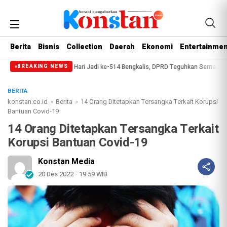
Berita
Bisnis
Collection
Daerah
Ekonomi
Entertainmen
p
Paripurna Hari Jadi ke-514 Bengkalis, DPRD Teguhkan Semangat Membang
BREAKING NEWS
BERITA
konstan.co.id
»
Berita
»
14 Orang Ditetapkan Tersangka Terkait Korupsi
Bantuan Covid-19
14 Orang Ditetapkan Tersangka Terkait
Korupsi Bantuan Covid-19
Konstan Media
20 Des 2022 - 19:59 WIB