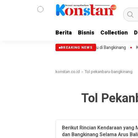
Berita
Bisnis
Collection
D
ihartono Hadiri Upacara Hari Jadi ke-69 Riau di Bangkinang
Kakanwil
BREAKING NEWS
konstan.co.id
»
Tol pekanbaru-bangkinang
Tol Pekan
Berikut Rincian Kendaraan yang 
dan Bangkinang Selama Arus Bal