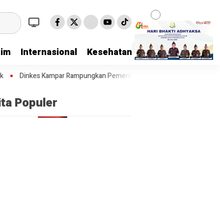
rim
Internasional
Kesehatan
Kriminal
Lifestyl
inkes Kampar Rampungkan Pemeriksaan Kesehatan Dokter Internsip
ita Populer