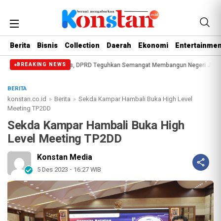
Berita
Bisnis
Collection
Daerah
Ekonomi
Entertainmen
e-514 Bengkalis, DPRD Teguhkan Semangat Membangun Negeri Junjungan
DPR
BREAKING NEWS
BERITA
konstan.co.id
»
Berita
»
Sekda Kampar Hambali Buka High Level
Meeting TP2DD
Sekda Kampar Hambali Buka High
Level Meeting TP2DD
Konstan Media
5 Des 2023 - 16:27 WIB