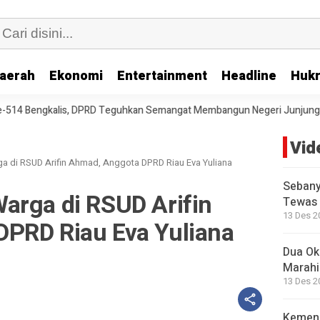
aerah
Ekonomi
Entertainment
Headline
Huk
s, DPRD Teguhkan Semangat Membangun Negeri Junjungan
DPRD Setu
Vid
a di RSUD Arifin Ahmad, Anggota DPRD Riau Eva Yuliana
Sebany
arga di RSUD Arifin
Tewas 
13 Des 2
PRD Riau Eva Yuliana
Dua Okn
Marahi
13 Des 2
Kemend