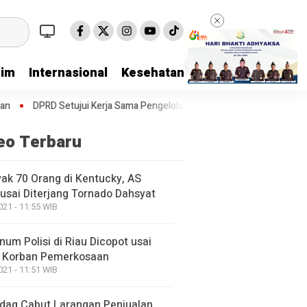
rim
Internasional
Kesehatan
Kriminal
Lifestyl
jui Kerja Sama Pengelolaan E-Ticketing Ro-Ro Air Putih–Sungai Selari
eo Terbaru
ak 70 Orang di Kentucky, AS
usai Diterjang Tornado Dahsyat
021 - 11:55 WIB
um Polisi di Riau Dicopot usai
 Korban Pemerkosaan
021 - 11:51 WIB
ag Cabut Larangan Penjualan