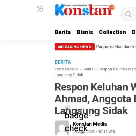
Berita
Bisnis
Collection
D
Kesehatan Dokter Internsip
Paripurna Hari Jadi ke-514 Bengkali
BREAKING NEWS
BERITA
konstan.co.id
»
Berita
»
Respon Keluhan Warg
Langsung Sidak
Respon Keluhan W
Ahmad, Anggota D
Langsung Sidak
Konstan Media
19 Agu 2023 - 10:11 WIB