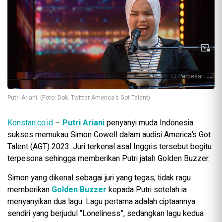
Perbesar
Putri Ariani. (Foto: Dok. Twitter America's Got Talent)
Konstan.co.id
–
Putri Ariani
penyanyi muda Indonesia
sukses memukau Simon Cowell dalam audisi America’s Got
Talent (AGT) 2023. Juri terkenal asal Inggris tersebut begitu
terpesona sehingga memberikan Putri jatah Golden Buzzer.
Simon yang dikenal sebagai juri yang tegas, tidak ragu
memberikan
Golden Buzzer
kepada Putri setelah ia
menyanyikan dua lagu. Lagu pertama adalah ciptaannya
sendiri yang berjudul “Loneliness”, sedangkan lagu kedua