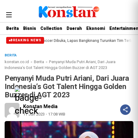
Berita
Bisnis
Collection
Daerah
Ekonomi
Entertainmen
anwil Cup Mini Soccer Dibuka, Lapas Bangkinang Turunkan Tim Terbaik
Dink
BREAKING NEWS
BERITA
konstan.co.id
»
Berita
»
Penyanyi Muda Putri Ariani, Dari Juara
Indonesia’s Got Talent Hingga Golden Buzzer di AGT 2023
Penyanyi Muda Putri Ariani, Dari Juara
Indonesia’s Got Talent Hingga Golden
Buzzer di AGT 2023
Konstan Media
11 Jun 2023 - 17:08 WIB