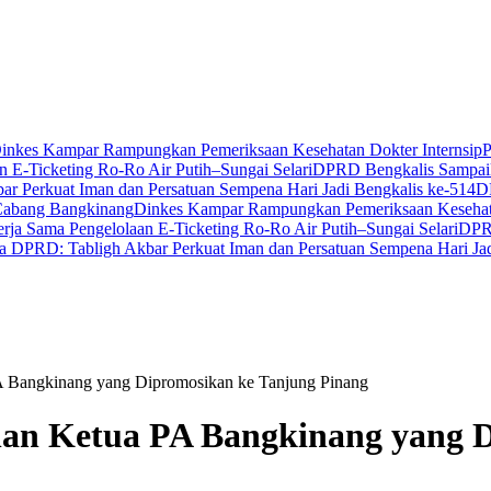
inkes Kampar Rampungkan Pemeriksaan Kesehatan Dokter Internsip
P
 E-Ticketing Ro-Ro Air Putih–Sungai Selari
DPRD Bengkalis Sampaik
r Perkuat Iman dan Persatuan Sempena Hari Jadi Bengkalis ke-514
D
Cabang Bangkinang
Dinkes Kampar Rampungkan Pemeriksaan Kesehata
ja Sama Pengelolaan E-Ticketing Ro-Ro Air Putih–Sungai Selari
DPRD
a DPRD: Tabligh Akbar Perkuat Iman dan Persatuan Sempena Hari Jad
A Bangkinang yang Dipromosikan ke Tanjung Pinang
han Ketua PA Bangkinang yang 