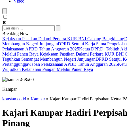
Video
✖
Breaking News
Kejaksaan Pastikan Dalami Perkara KUR BNI Cabang Bangkinang
D
Membangun Negeri Junjungan
DPRD Setujui Kerja Sama Pengelolaan
Pelaksanaan APBD Tahun Anggaran 2025
Ketua DPRD: Tabligh Akba
Melalui Panen Raya
Kejaksaan Pastikan Dalami Perkara KUR BNI 
Teguhkan Semangat Membangun Negeri Junjungan
DPRD Setujui Ker
Pertanggungjawaban Pelaksanaan APBD Tahun Anggaran 2025
Ketu
Wujudkan Ketahanan Pangan Melalui Panen Raya
Kampar
konstan.co.id
»
Kampar
»
Kajari Kampar Hadiri Perpisahan Ketua P
Kajari Kampar Hadiri Perpisa
Pinang