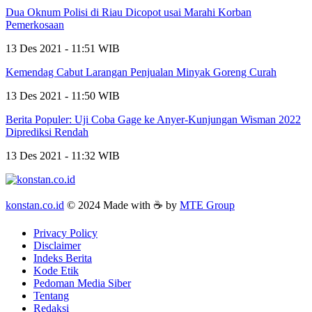
Dua Oknum Polisi di Riau Dicopot usai Marahi Korban
Pemerkosaan
13 Des 2021 - 11:51 WIB
Kemendag Cabut Larangan Penjualan Minyak Goreng Curah
13 Des 2021 - 11:50 WIB
Berita Populer: Uji Coba Gage ke Anyer-Kunjungan Wisman 2022
Diprediksi Rendah
13 Des 2021 - 11:32 WIB
konstan.co.id
© 2024 Made with ☕ by
MTE Group
Privacy Policy
Disclaimer
Indeks Berita
Kode Etik
Pedoman Media Siber
Tentang
Redaksi