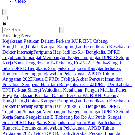
Video
✖
Breaking News
Kejaksaan Pastikan Dalami Perkara KUR BNI Cabang
Bangkinang
Dinkes Kampar Rampungkan Pemeriksaan Kesehatan
Dokter Internsip
Paripurna Hari Jadi ke-514 Bengkalis, DPRD
Teguhkan Semangat Membangun Negeri Junjungan
DPRD Setujui
Kerja Sama Pengelolaan E-Ticketing Ro-Ro Air Putih–Sungai
Selari
DPRD Bengkalis Sampaikan Laporan Banggar terhadap
Ranperda Pertanggungjawaban Pelaksanaan APBD Tahun
Anggaran 2025
Ketua DPRD: Tabligh Akbar Perkuat Iman dan
Persatuan Sempena Hari Jadi Bengkalis ke-514
DPRD, Pemkab dan
TNI Perkuat Sinergi Wujudkan Ketahanan Pangan Melalui Panen
Raya
Kejaksaan Pastikan Dalami Perkara KUR BNI Cabang
Bangkinang
Dinkes Kampar Rampungkan Pemeriksaan Kesehatan
Dokter Internsip
Paripurna Hari Jadi ke-514 Bengkalis, DPRD
Teguhkan Semangat Membangun Negeri Junjungan
DPRD Setujui
Kerja Sama Pengelolaan E-Ticketing Ro-Ro Air Putih–Sungai
Selari
DPRD Bengkalis Sampaikan Laporan Banggar terhadap
Ranperda Pertanggungjawaban Pelaksanaan APBD Tahun
Anggaran 2025
Ketua DPRD: Tabligh Akbar Perkuat Iman dan