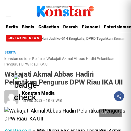
Berita
Bisnis
Collection
Daerah
Ekonomi
Entertainmen
sip
Paripurna Hari Jadi ke-514 Bengkalis, DPRD Teguhkan Semangat Memba
BREAKING NEWS
BERITA
konstan.co.id
»
Berita
»
Wakajati Akmal Abbas Hadiri Pelantikan
Pengurus DPW Riau IKA UII
Wakajati Akmal Abbas Hadiri
Pelantikan Pengurus DPW Riau IKA UII
Konstan Media
15 Feb 2023 - 18:43 WIB
Perbesar
Konstan.co.id
– Wakil Kepala Kejaksaan Tinggi Riau Akmal