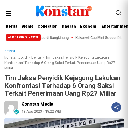
Berita
Bisnis
Collection
Daerah
Ekonomi
Entertainmen
Hari Jadi ke-69 Riau di Bangkinang
Kakanwil Cup Mini Soccer Dibuka, Lapas
BREAKING NEWS
BERITA
konstan.co.id
»
Berita
»
Tim Jaksa Penyidik Kejagung Lakukan
Konfrontasi Terhadap 6 Orang Saksi Terkait Penerimaan Uang Rp27
Miliar
Tim Jaksa Penyidik Kejagung Lakukan
Konfrontasi Terhadap 6 Orang Saksi
Terkait Penerimaan Uang Rp27 Miliar
Konstan Media
19 Agu 2023 - 19:22 WIB