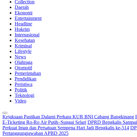
Collection
Daerah
Ekonomi
Entertainment
Headline
Hukrim
Internasional
Kesehatan
Kriminal
Lifestyle
News
Olahraga
Otomotif
Pemerintahan
Pendidikan
Peristiwa
Politik
Teknologi
Video
Kejaksaan Pastikan Dalami Perkara KUR BNI Cabang Bangkinang
E-Ticketing Ro-Ro Air Putih–Sungai Selari
DPRD Bengkalis Sampaik
Perkuat Iman dan Persatuan Sempena Hari Jadi Bengkalis ke-514
DPR
Pertanggungjawaban APBD 2025