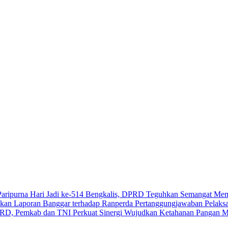
Paripurna Hari Jadi ke-514 Bengkalis, DPRD Teguhkan Semangat Me
an Laporan Banggar terhadap Ranperda Pertanggungjawaban Pelak
D, Pemkab dan TNI Perkuat Sinergi Wujudkan Ketahanan Pangan M