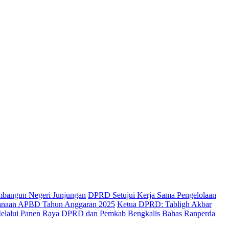
mbangun Negeri Junjungan
DPRD Setujui Kerja Sama Pengelolaan
sanaan APBD Tahun Anggaran 2025
Ketua DPRD: Tabligh Akbar
elalui Panen Raya
DPRD dan Pemkab Bengkalis Bahas Ranperda