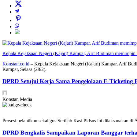
Kepala Kejaksaan Negeri (Kajari) Kampar, Arif Budiman memimpin pel
Konstan.co.id
– Kepala Kejaksaan Negeri (Kajari) Kampar, Arif Budi
Kampar, Selasa (28/2).
DPRD Setujui Kerja Sama Pengelolaan E-Ticketing R
Konstan Media
Prosesi pelantikan sekaligus Sertijab Kasi Pidsus ini dilaksanakan d
DPRD Bengkalis Sampaikan Laporan Banggar terh