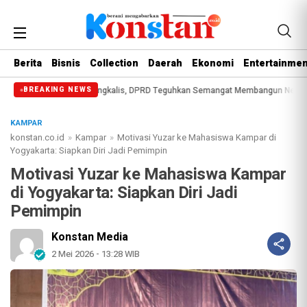
Berita
Bisnis
Collection
Daerah
Ekonomi
Entertainmen
i Jadi ke-514 Bengkalis, DPRD Teguhkan Semangat Membangun Negeri Junjunga
BREAKING NEWS
KAMPAR
konstan.co.id
»
Kampar
»
Motivasi Yuzar ke Mahasiswa Kampar di
Yogyakarta: Siapkan Diri Jadi Pemimpin
Motivasi Yuzar ke Mahasiswa Kampar
di Yogyakarta: Siapkan Diri Jadi
Pemimpin
Konstan Media
2 Mei 2026 - 13:28 WIB