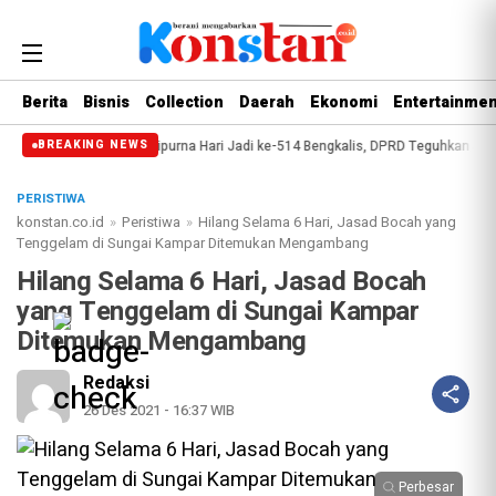
Berita
Bisnis
Collection
Daerah
Ekonomi
Entertainmen
 Internsip
Paripurna Hari Jadi ke-514 Bengkalis, DPRD Teguhkan Semanga
BREAKING NEWS
PERISTIWA
konstan.co.id
»
Peristiwa
»
Hilang Selama 6 Hari, Jasad Bocah yang
Tenggelam di Sungai Kampar Ditemukan Mengambang
Hilang Selama 6 Hari, Jasad Bocah
yang Tenggelam di Sungai Kampar
Ditemukan Mengambang
Redaksi
26 Des 2021 - 16:37 WIB
Perbesar