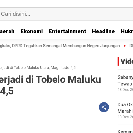
aerah
Ekonomi
Entertainment
Headline
Huk
eguhkan Semangat Membangun Negeri Junjungan
DPRD Setujui Kerja
Vid
jadi di Tobelo Maluku Utara, Magnitudo 4,5
rjadi di Tobelo Maluku
Sebany
Tewas 
4,5
13 Des 2
Dua Okn
Marahi
13 Des 2
Kemend