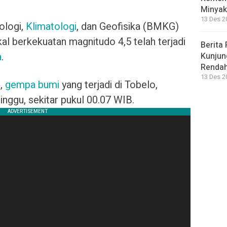
Minyak
13 Des 2
ologi,
Klimatologi
, dan Geofisika (BMKG)
 berkekuatan magnitudo 4,5 telah terjadi
Berita 
a
.
Kunjun
Renda
13 Des 2
G,
gempa bumi
yang terjadi di Tobelo,
inggu, sekitar pukul 00.07 WIB.