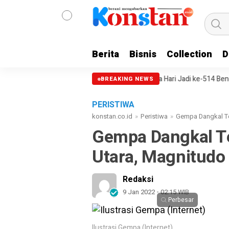
Berita
Bisnis
Collection
D
 Dokter Internsip
Paripurna Hari Jadi ke-514 Bengkalis, DPRD T
BREAKING NEWS
PERISTIWA
konstan.co.id
»
Peristiwa
»
Gempa Dangkal Ter
Gempa Dangkal Te
Utara, Magnitudo 
Redaksi
9 Jan 2022 - 02:15 WIB
Perbesar
Ilustrasi Gempa (Internet)