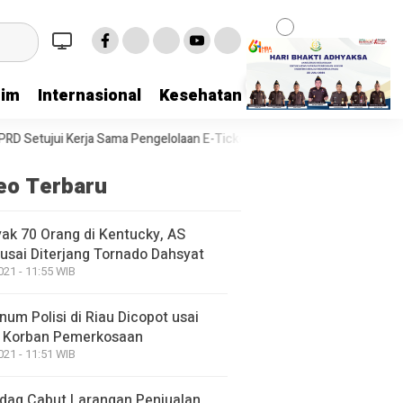
rim
Internasional
Kesehatan
Kriminal
Lifestyl
 Sama Pengelolaan E-Ticketing Ro-Ro Air Putih–Sungai Selari
DPRD 
eo Terbaru
ak 70 Orang di Kentucky, AS
usai Diterjang Tornado Dahsyat
021 - 11:55 WIB
um Polisi di Riau Dicopot usai
 Korban Pemerkosaan
021 - 11:51 WIB
ag Cabut Larangan Penjualan