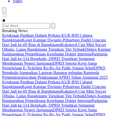
Video
✖
Breaking News
Kejaksaan Pastikan Dalami Perkara KUR BNI Cabang
Bangkinang
Kajari Kampar Dwianto Prihartono Hadiri Upacara
Hari Jadi ke-69 Riau di Bangkinang
Kakanwil Cup Mini Soccer
Dibuka, Lapas Bangkinang Turunkan Tim Terbaik
Dinkes Kampar
Rampungkan Pemeriksaan Kesehatan Dokter Internsip
Paripurna
Hari Jadi ke-514 Bengkalis, DPRD Teguhkan Semangat
Membangun Negeri Junjungan
DPRD Setujui Kerja Sama
Pengelolaan E-Ticketing Ro-Ro Air Putih–Sungai Selari
DPRD
Bengkalis Sampaikan Laporan Banggar terhadap Ranperda
Pertanggungjawaban Pelaksanaan APBD Tahun Anggaran 2025
Kejaksaan Pastikan Dalami Perkara KUR BNI Cabang
Bangkinang
Kajari Kampar Dwianto Prihartono Hadiri Upacara
Hari Jadi ke-69 Riau di Bangkinang
Kakanwil Cup Mini Soccer
Dibuka, Lapas Bangkinang Turunkan Tim Terbaik
Dinkes Kampar
Rampungkan Pemeriksaan Kesehatan Dokter Internsip
Paripurna
Hari Jadi ke-514 Bengkalis, DPRD Teguhkan Semangat
Membangun Negeri Junjungan
DPRD Setujui Kerja Sama
Pengelolaan E-Ticketing Ro-Ro Air Putih–Sungai Selari
DPRD