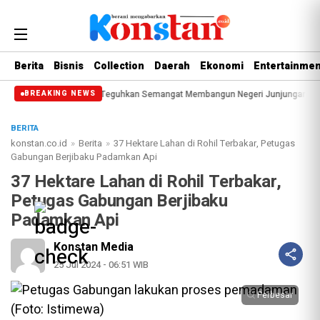
Berita
Bisnis
Collection
Daerah
Ekonomi
Entertainmen
514 Bengkalis, DPRD Teguhkan Semangat Membangun Negeri Junjungan
DPRD 
BREAKING NEWS
BERITA
konstan.co.id
»
Berita
»
37 Hektare Lahan di Rohil Terbakar, Petugas
Gabungan Berjibaku Padamkan Api
37 Hektare Lahan di Rohil Terbakar,
Petugas Gabungan Berjibaku
Padamkan Api
Konstan Media
25 Jul 2024 - 06:51 WIB
Perbesar