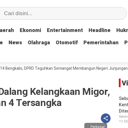
aerah
aerah
Ekonomi
Ekonomi
Entertainment
Entertainment
Headline
Headline
Huk
Huk
le
le
News
News
Olahraga
Olahraga
Otomotif
Otomotif
Pemerintahan
Pemerintahan
P
P
engkalis, DPRD Teguhkan Semangat Membangun Negeri Junjungan
DPR
V
Dalang Kelangkaan Migor,
Seba
n 4 Tersangka
Kent
Dite
Senin
11:55
Perbesar