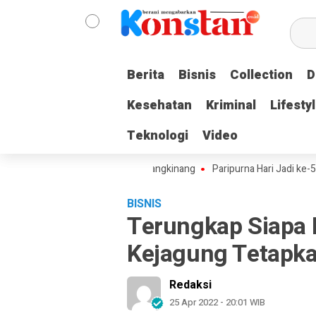
Berita
Berita
Bisnis
Bisnis
Collection
Collection
D
D
Kesehatan
Kesehatan
Kriminal
Kriminal
Lifesty
Lifesty
Teknologi
Teknologi
Video
Video
mi Perkara KUR BNI Cabang Bangkinang
Paripurna Hari Jadi ke-514 B
BISNIS
Terungkap Siapa 
Kejagung Tetapka
Redaksi
25 Apr 2022 - 20:01 WIB