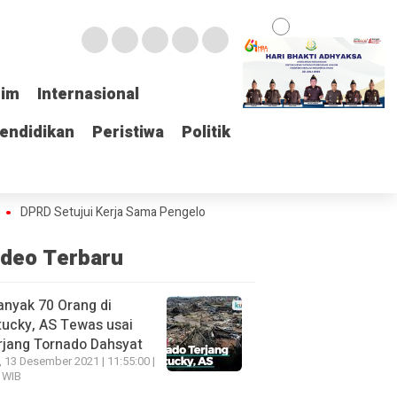
rim
rim
Internasional
Internasional
endidikan
endidikan
Peristiwa
Peristiwa
Politik
Politik
D Setujui Kerja Sama Pengelolaan E-Ticketing Ro-Ro Air Putih–Sungai S
ideo Terbaru
nyak 70 Orang di
ucky, AS Tewas usai
rjang Tornado Dahsyat
, 13 Desember 2021 | 11:55:00 |
 WIB