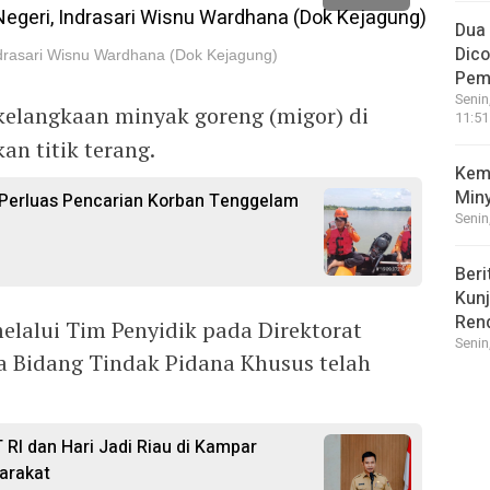
Dua 
Dico
ndrasari Wisnu Wardhana (Dok Kejagung)
Pem
Senin
kelangkaan minyak goreng (migor) di
11:51
n titik terang.
Kem
Min
Perluas Pencarian Korban Tenggelam
Senin
Beri
Kunj
Ren
elalui Tim Penyidik pada Direktorat
Senin
a Bidang Tindak Pidana Khusus telah
RI dan Hari Jadi Riau di Kampar
arakat