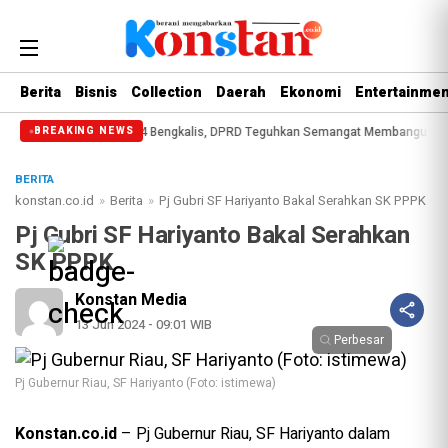
Berita
Bisnis
Collection
Daerah
Ekonomi
Entertainmen
na Hari Jadi ke-514 Bengkalis, DPRD Teguhkan Semangat Membangun Negeri Ju
BREAKING NEWS
BERITA
konstan.co.id
»
Berita
»
Pj Gubri SF Hariyanto Bakal Serahkan SK PPPK
Pj Gubri SF Hariyanto Bakal Serahkan
SK PPPK
Konstan Media
13 Jun 2024 - 09:01 WIB
Perbesar
Pj Gubernur Riau, SF Hariyanto (Foto: istimewa)
Konstan.co.id
– Pj Gubernur Riau, SF Hariyanto dalam