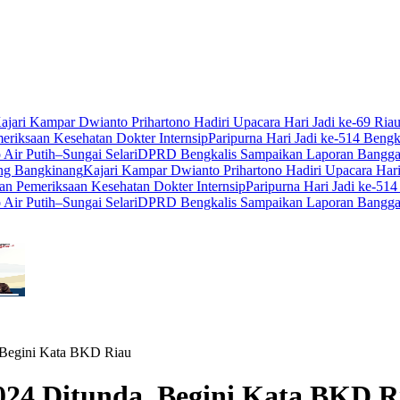
ajari Kampar Dwianto Prihartono Hadiri Upacara Hari Jadi ke-69 Ria
iksaan Kesehatan Dokter Internsip
Paripurna Hari Jadi ke-514 Be
Air Putih–Sungai Selari
DPRD Bengkalis Sampaikan Laporan Banggar
ng Bangkinang
Kajari Kampar Dwianto Prihartono Hadiri Upacara Hari
 Pemeriksaan Kesehatan Dokter Internsip
Paripurna Hari Jadi ke-5
Air Putih–Sungai Selari
DPRD Bengkalis Sampaikan Laporan Banggar
Begini Kata BKD Riau
4 Ditunda, Begini Kata BKD R