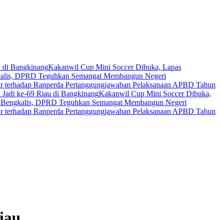
u di Bangkinang
Kakanwil Cup Mini Soccer Dibuka, Lapas
ngkalis, DPRD Teguhkan Semangat Membangun Negeri
 terhadap Ranperda Pertanggungjawaban Pelaksanaan APBD Tahun
 Jadi ke-69 Riau di Bangkinang
Kakanwil Cup Mini Soccer Dibuka,
14 Bengkalis, DPRD Teguhkan Semangat Membangun Negeri
 terhadap Ranperda Pertanggungjawaban Pelaksanaan APBD Tahun
iau