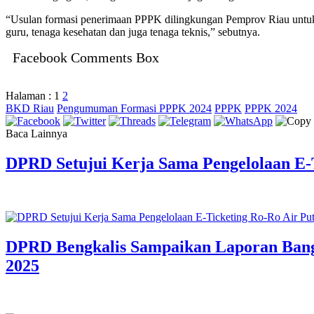
“Usulan formasi penerimaan PPPK dilingkungan Pemprov Riau untuk tah
guru, tenaga kesehatan dan juga tenaga teknis,” sebutnya.
Facebook Comments Box
Halaman :
1
2
BKD Riau
Pengumuman Formasi PPPK 2024
PPPK
PPPK 2024
Baca Lainnya
DPRD Setujui Kerja Sama Pengelolaan E-T
DPRD Bengkalis Sampaikan Laporan Ban
2025