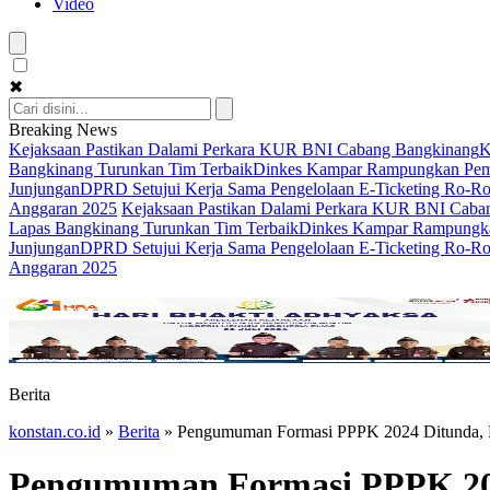
Video
✖
Breaking News
Kejaksaan Pastikan Dalami Perkara KUR BNI Cabang Bangkinang
K
Bangkinang Turunkan Tim Terbaik
Dinkes Kampar Rampungkan Pemer
Junjungan
DPRD Setujui Kerja Sama Pengelolaan E-Ticketing Ro-Ro 
Anggaran 2025
Kejaksaan Pastikan Dalami Perkara KUR BNI Caba
Lapas Bangkinang Turunkan Tim Terbaik
Dinkes Kampar Rampungkan
Junjungan
DPRD Setujui Kerja Sama Pengelolaan E-Ticketing Ro-Ro 
Anggaran 2025
Berita
konstan.co.id
»
Berita
»
Pengumuman Formasi PPPK 2024 Ditunda, 
Pengumuman Formasi PPPK 202