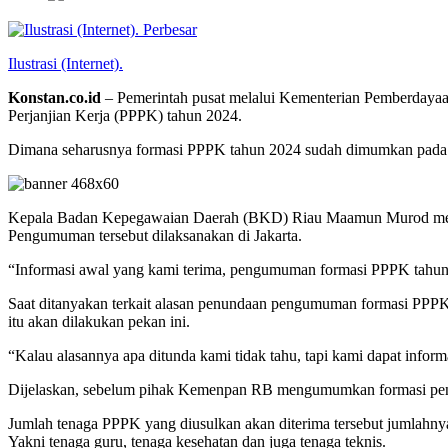
Perbesar
Ilustrasi (Internet).
Konstan.co.id
– Pemerintah pusat melalui Kementerian Pemberdaya
Perjanjian Kerja (PPPK) tahun 2024.
Dimana seharusnya formasi PPPK tahun 2024 sudah dimumkan pada J
Kepala Badan Kepegawaian Daerah (BKD) Riau Maamun Murod mengat
Pengumuman tersebut dilaksanakan di Jakarta.
“Informasi awal yang kami terima, pengumuman formasi PPPK tahun 2
Saat ditanyakan terkait alasan penundaan pengumuman formasi PPPK
itu akan dilakukan pekan ini.
“Kalau alasannya apa ditunda kami tidak tahu, tapi kami dapat infor
Dijelaskan, sebelum pihak Kemenpan RB mengumumkan formasi pene
Jumlah tenaga PPPK yang diusulkan akan diterima tersebut jumlahnya
Yakni tenaga guru, tenaga kesehatan dan juga tenaga teknis.