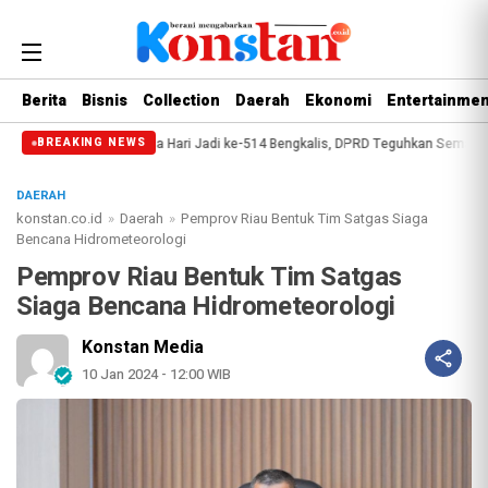
Berita
Bisnis
Collection
Daerah
Ekonomi
Entertainmen
sip
Paripurna Hari Jadi ke-514 Bengkalis, DPRD Teguhkan Semangat Memb
BREAKING NEWS
DAERAH
konstan.co.id
»
Daerah
»
Pemprov Riau Bentuk Tim Satgas Siaga
Bencana Hidrometeorologi
Pemprov Riau Bentuk Tim Satgas
Siaga Bencana Hidrometeorologi
Konstan Media
10 Jan 2024 - 12:00 WIB