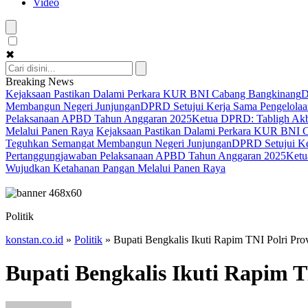
Video
✖
Breaking News
Kejaksaan Pastikan Dalami Perkara KUR BNI Cabang Bangkinang
D
Membangun Negeri Junjungan
DPRD Setujui Kerja Sama Pengelolaan
Pelaksanaan APBD Tahun Anggaran 2025
Ketua DPRD: Tabligh Akba
Melalui Panen Raya
Kejaksaan Pastikan Dalami Perkara KUR BNI 
Teguhkan Semangat Membangun Negeri Junjungan
DPRD Setujui Ker
Pertanggungjawaban Pelaksanaan APBD Tahun Anggaran 2025
Ketu
Wujudkan Ketahanan Pangan Melalui Panen Raya
Politik
konstan.co.id
»
Politik
»
Bupati Bengkalis Ikuti Rapim TNI Polri Pro
Bupati Bengkalis Ikuti Rapim T