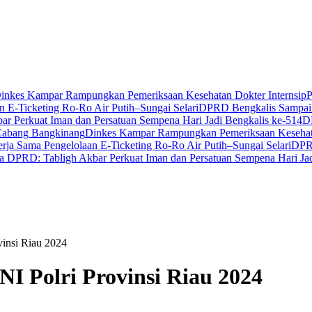
inkes Kampar Rampungkan Pemeriksaan Kesehatan Dokter Internsip
P
 E-Ticketing Ro-Ro Air Putih–Sungai Selari
DPRD Bengkalis Sampaik
r Perkuat Iman dan Persatuan Sempena Hari Jadi Bengkalis ke-514
D
Cabang Bangkinang
Dinkes Kampar Rampungkan Pemeriksaan Kesehata
ja Sama Pengelolaan E-Ticketing Ro-Ro Air Putih–Sungai Selari
DPRD
a DPRD: Tabligh Akbar Perkuat Iman dan Persatuan Sempena Hari Jad
vinsi Riau 2024
NI Polri Provinsi Riau 2024