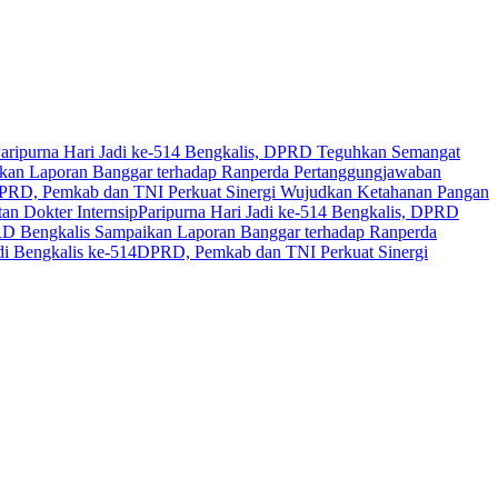
aripurna Hari Jadi ke-514 Bengkalis, DPRD Teguhkan Semangat
an Laporan Banggar terhadap Ranperda Pertanggungjawaban
PRD, Pemkab dan TNI Perkuat Sinergi Wujudkan Ketahanan Pangan
n Dokter Internsip
Paripurna Hari Jadi ke-514 Bengkalis, DPRD
 Bengkalis Sampaikan Laporan Banggar terhadap Ranperda
i Bengkalis ke-514
DPRD, Pemkab dan TNI Perkuat Sinergi