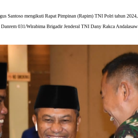
s Santoso mengikuti Rapat Pimpinan (Rapim) TNI Polri tahun 2024, d
ri Danrem 031/Wirabima Brigadir Jenderal TNI Dany Rakca Andalasawa