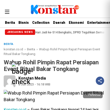
Berita
Bisnis
Collection
Daerah
Ekonomi
Entertainmen
sip
Paripurna Hari Jadi ke-514 Bengkalis, DPRD Teguhkan Semangat Memba
BREAKING NEWS
BERITA
konstan.co.id
»
Berita
»
Wabup Rohil Pimpin Rapat Persiapan Event
Ritual Bakar Tongkang
Wabup Rohil Pimpin Rapat Persiapan
Event Ritual Bakar Tongkang
Konstan Media
8 Jun 2023 - 16:18 WIB
Perbesar
Konstan.co.id
– Even Bakar Tongkang tinggal 24 hari lagi.