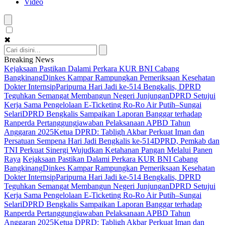
Video
✖
Breaking News
Kejaksaan Pastikan Dalami Perkara KUR BNI Cabang
Bangkinang
Dinkes Kampar Rampungkan Pemeriksaan Kesehatan
Dokter Internsip
Paripurna Hari Jadi ke-514 Bengkalis, DPRD
Teguhkan Semangat Membangun Negeri Junjungan
DPRD Setujui
Kerja Sama Pengelolaan E-Ticketing Ro-Ro Air Putih–Sungai
Selari
DPRD Bengkalis Sampaikan Laporan Banggar terhadap
Ranperda Pertanggungjawaban Pelaksanaan APBD Tahun
Anggaran 2025
Ketua DPRD: Tabligh Akbar Perkuat Iman dan
Persatuan Sempena Hari Jadi Bengkalis ke-514
DPRD, Pemkab dan
TNI Perkuat Sinergi Wujudkan Ketahanan Pangan Melalui Panen
Raya
Kejaksaan Pastikan Dalami Perkara KUR BNI Cabang
Bangkinang
Dinkes Kampar Rampungkan Pemeriksaan Kesehatan
Dokter Internsip
Paripurna Hari Jadi ke-514 Bengkalis, DPRD
Teguhkan Semangat Membangun Negeri Junjungan
DPRD Setujui
Kerja Sama Pengelolaan E-Ticketing Ro-Ro Air Putih–Sungai
Selari
DPRD Bengkalis Sampaikan Laporan Banggar terhadap
Ranperda Pertanggungjawaban Pelaksanaan APBD Tahun
Anggaran 2025
Ketua DPRD: Tabligh Akbar Perkuat Iman dan