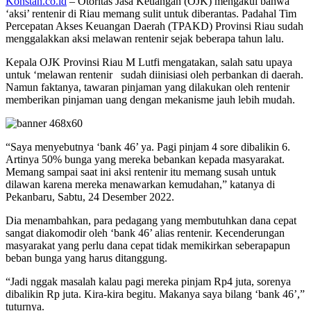
Konstan.co.id
– Otoritas Jasa Keuangan (OJK) mengakui bahwa
‘aksi’ rentenir di Riau memang sulit untuk diberantas. Padahal Tim
Percepatan Akses Keuangan Daerah (TPAKD) Provinsi Riau sudah
menggalakkan aksi melawan rentenir sejak beberapa tahun lalu.
Kepala OJK Provinsi Riau M Lutfi mengatakan, salah satu upaya
untuk ‘melawan rentenir sudah diinisiasi oleh perbankan di daerah.
Namun faktanya, tawaran pinjaman yang dilakukan oleh rentenir
memberikan pinjaman uang dengan mekanisme jauh lebih mudah.
“Saya menyebutnya ‘bank 46’ ya. Pagi pinjam 4 sore dibalikin 6.
Artinya 50% bunga yang mereka bebankan kepada masyarakat.
Memang sampai saat ini aksi rentenir itu memang susah untuk
dilawan karena mereka menawarkan kemudahan,” katanya di
Pekanbaru, Sabtu, 24 Desember 2022.
Dia menambahkan, para pedagang yang membutuhkan dana cepat
sangat diakomodir oleh ‘bank 46’ alias rentenir. Kecenderungan
masyarakat yang perlu dana cepat tidak memikirkan seberapapun
beban bunga yang harus ditanggung.
“Jadi nggak masalah kalau pagi mereka pinjam Rp4 juta, sorenya
dibalikin Rp juta. Kira-kira begitu. Makanya saya bilang ‘bank 46’,”
tuturnya.