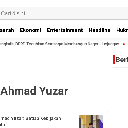
aerah
Ekonomi
Entertainment
Headline
Huk
gkalis, DPRD Teguhkan Semangat Membangun Negeri Junjungan
DPRD
Ber
 Ahmad Yuzar
hmad Yuzar: Setiap Kebijakan
ila