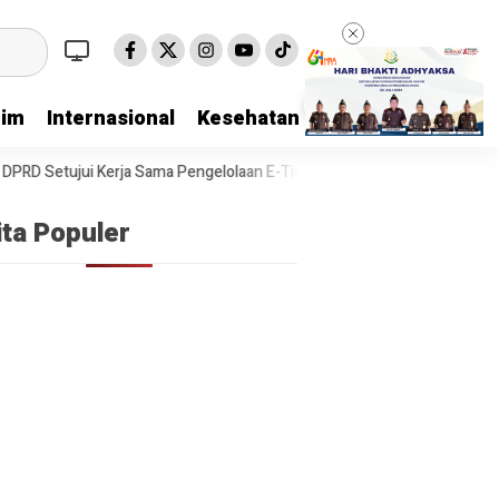
rim
Internasional
Kesehatan
Kriminal
Lifestyl
 Setujui Kerja Sama Pengelolaan E-Ticketing Ro-Ro Air Putih–Sungai Sel
ita Populer