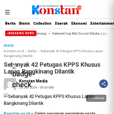
Berita
Bisnis
Collection
Daerah
Ekonomi
Entertainmen
i ke-69 Riau di Bangkinang
Kakanwil Cup Mini Soccer Dibuka, Lapas Bangkin
BREAKING NEWS
BERITA
konstan.co.id
»
Berita
»
Sebanyak 42 Petugas KPPS Khusus Lapas
Bangkinang Dilantik
Sebanyak 42 Petugas KPPS Khusus
Lapas Bangkinang Dilantik
Konstan Media
26 Jan 2024 - 08:50 WIB
Perbesar
Konstan.co.id
– Dalam persiapan pergelaran pesta