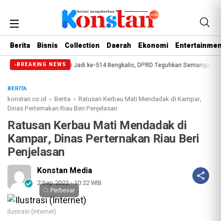
Berita
Bisnis
Collection
Daerah
Ekonomi
Entertainmen
p
Paripurna Hari Jadi ke-514 Bengkalis, DPRD Teguhkan Semangat Membang
BREAKING NEWS
BERITA
konstan.co.id
»
Berita
»
Ratusan Kerbau Mati Mendadak di Kampar,
Dinas Perternakan Riau Beri Penjelasan
Ratusan Kerbau Mati Mendadak di
Kampar, Dinas Perternakan Riau Beri
Penjelasan
Konstan Media
2 Sep 2022 - 10:22 WIB
Perbesar
Ilustrasi (Internet)