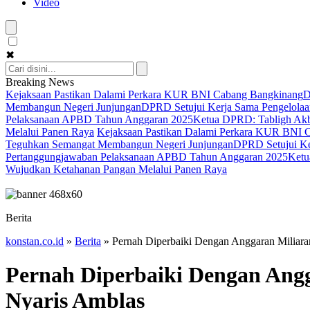
Video
✖
Breaking News
Kejaksaan Pastikan Dalami Perkara KUR BNI Cabang Bangkinang
D
Membangun Negeri Junjungan
DPRD Setujui Kerja Sama Pengelolaan
Pelaksanaan APBD Tahun Anggaran 2025
Ketua DPRD: Tabligh Akba
Melalui Panen Raya
Kejaksaan Pastikan Dalami Perkara KUR BNI 
Teguhkan Semangat Membangun Negeri Junjungan
DPRD Setujui Ker
Pertanggungjawaban Pelaksanaan APBD Tahun Anggaran 2025
Ketu
Wujudkan Ketahanan Pangan Melalui Panen Raya
Berita
konstan.co.id
»
Berita
»
Pernah Diperbaiki Dengan Anggaran Miliara
Pernah Diperbaiki Dengan Angg
Nyaris Amblas