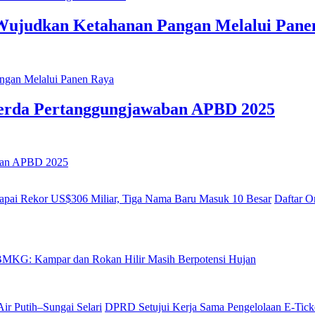
Wujudkan Ketahanan Pangan Melalui Pane
erda Pertanggungjawaban APBD 2025
Daftar O
MKG: Kampar dan Rokan Hilir Masih Berpotensi Hujan
DPRD Setujui Kerja Sama Pengelolaan E-Ticke