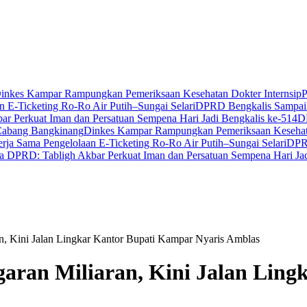
inkes Kampar Rampungkan Pemeriksaan Kesehatan Dokter Internsip
P
 E-Ticketing Ro-Ro Air Putih–Sungai Selari
DPRD Bengkalis Sampaik
r Perkuat Iman dan Persatuan Sempena Hari Jadi Bengkalis ke-514
D
Cabang Bangkinang
Dinkes Kampar Rampungkan Pemeriksaan Kesehata
ja Sama Pengelolaan E-Ticketing Ro-Ro Air Putih–Sungai Selari
DPRD
a DPRD: Tabligh Akbar Perkuat Iman dan Persatuan Sempena Hari Jad
n, Kini Jalan Lingkar Kantor Bupati Kampar Nyaris Amblas
aran Miliaran, Kini Jalan Lin