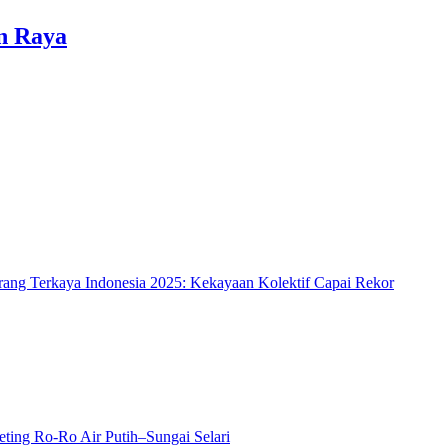
n Raya
rang Terkaya Indonesia 2025: Kekayaan Kolektif Capai Rekor
ting Ro-Ro Air Putih–Sungai Selari