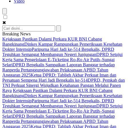
Video
✖
Breaking News
Kejaksaan Pastikan Dalami Perkara KUR BNI Cabang
Bangkinang
Dinkes Kampar Rampungkan Pemeriksaan Kesehatan
Dokter Internsip
Paripurna Hari Jadi ke-514 Bengkalis, DPRD
Teguhkan Semangat Membangun Negeri Junjungan
DPRD Setujui
Kerja Sama Pengelolaan E-Ticketing Ro-Ro Air Putih–Sungai
Selari
DPRD Bengkalis Sampaikan Laporan Banggar terhadap
Ranperda Pertanggungjawaban Pelaksanaan APBD Tahun
Anggaran 2025
Ketua DPRD: Tabligh Akbar Perkuat Iman dan
Persatuan Sempena Hari Jadi Bengkalis ke-514
DPRD, Pemkab dan
TNI Perkuat Sinergi Wujudkan Ketahanan Pangan Melalui Panen
Raya
Kejaksaan Pastikan Dalami Perkara KUR BNI Cabang
Bangkinang
Dinkes Kampar Rampungkan Pemeriksaan Kesehatan
Dokter Internsip
Paripurna Hari Jadi ke-514 Bengkalis, DPRD
Teguhkan Semangat Membangun Negeri Junjungan
DPRD Setujui
Kerja Sama Pengelolaan E-Ticketing Ro-Ro Air Putih–Sungai
Selari
DPRD Bengkalis Sampaikan Laporan Banggar terhadap
Ranperda Pertanggungjawaban Pelaksanaan APBD Tahun
Anggaran 2025
Ketua DPRD: Tabligh Akbar Perkuat Iman dan