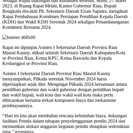
Sebagai wujud dukungan dan komitmen tersebut, Senin, 27 Maret
2023, di Ruang Rapat Melati, Kantor Gubernur Riau, Bupati
Bengkalis diwakili Plt. Sekretaris Daerah Ersan Saputra, mengikuti
Rapat Pembahasan Komitmen Persiapan Pemilihan Kepala Daerah
(KDH) dan Wakil KDH Serentak 2024 sekaligus Penandatanganan
Komitmen Bersama 2024.
Rapat ini dipimpin Asisten I Sekretariat Daerah Provinsi Riau
Masrul Kasmy, diikuti seluruh Sekretaris Daerah Kabupaten/Kota
se-Provinsi Riau, Ketua KPU, Ketua Bawaslu dan Kepala
Kesbangpol se-Provinsi Riau.
Asisten I Sekretariat Daerah Provinsi Riau Masrul Kasmy
menyampaikan, Pilkada serentak November 2024 harus
dipersiapkan sejak dini. Mengingat Pilkada 2024 bersamaan antara
pemilihan gubernur dan wakil gubernur dengan pemilihan bupati
dan wakil bupati, wali kota dan wakil wali kota maka perlu
dibicarakan bersama terkait komponen biaya dan mekanisme
pembiayaannya.
“Hari ini kita akan membahas rencana kebutuhan biaya, dukungan
fasilitasi Pemda dalam tahapan penyelenggaraan pemilu 2024 dan
memastikan alokasi anggaran kegiatan pemilu disiapkan sedemikian
rupa,” terangnya.