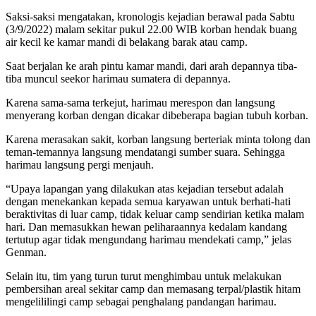
Saksi-saksi mengatakan, kronologis kejadian berawal pada Sabtu
(3/9/2022) malam sekitar pukul 22.00 WIB korban hendak buang
air kecil ke kamar mandi di belakang barak atau camp.
Saat berjalan ke arah pintu kamar mandi, dari arah depannya tiba-
tiba muncul seekor harimau sumatera di depannya.
Karena sama-sama terkejut, harimau merespon dan langsung
menyerang korban dengan dicakar dibeberapa bagian tubuh korban.
Karena merasakan sakit, korban langsung berteriak minta tolong dan
teman-temannya langsung mendatangi sumber suara. Sehingga
harimau langsung pergi menjauh.
“Upaya lapangan yang dilakukan atas kejadian tersebut adalah
dengan menekankan kepada semua karyawan untuk berhati-hati
beraktivitas di luar camp, tidak keluar camp sendirian ketika malam
hari. Dan memasukkan hewan peliharaannya kedalam kandang
tertutup agar tidak mengundang harimau mendekati camp,” jelas
Genman.
Selain itu, tim yang turun turut menghimbau untuk melakukan
pembersihan areal sekitar camp dan memasang terpal/plastik hitam
mengelililingi camp sebagai penghalang pandangan harimau.