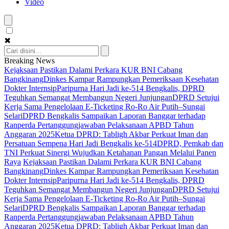
Video
✖
Breaking News
Kejaksaan Pastikan Dalami Perkara KUR BNI Cabang
Bangkinang
Dinkes Kampar Rampungkan Pemeriksaan Kesehatan
Dokter Internsip
Paripurna Hari Jadi ke-514 Bengkalis, DPRD
Teguhkan Semangat Membangun Negeri Junjungan
DPRD Setujui
Kerja Sama Pengelolaan E-Ticketing Ro-Ro Air Putih–Sungai
Selari
DPRD Bengkalis Sampaikan Laporan Banggar terhadap
Ranperda Pertanggungjawaban Pelaksanaan APBD Tahun
Anggaran 2025
Ketua DPRD: Tabligh Akbar Perkuat Iman dan
Persatuan Sempena Hari Jadi Bengkalis ke-514
DPRD, Pemkab dan
TNI Perkuat Sinergi Wujudkan Ketahanan Pangan Melalui Panen
Raya
Kejaksaan Pastikan Dalami Perkara KUR BNI Cabang
Bangkinang
Dinkes Kampar Rampungkan Pemeriksaan Kesehatan
Dokter Internsip
Paripurna Hari Jadi ke-514 Bengkalis, DPRD
Teguhkan Semangat Membangun Negeri Junjungan
DPRD Setujui
Kerja Sama Pengelolaan E-Ticketing Ro-Ro Air Putih–Sungai
Selari
DPRD Bengkalis Sampaikan Laporan Banggar terhadap
Ranperda Pertanggungjawaban Pelaksanaan APBD Tahun
Anggaran 2025
Ketua DPRD: Tabligh Akbar Perkuat Iman dan