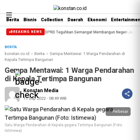
Berita
Bisnis
Collection
Daerah
Ekonomi
Entertainmen
i ke-514 Bengkalis, DPRD Teguhkan Semangat Membangun Negeri Junjungan
BREAKING NEWS
BERITA
konstan.co.id
»
Berita
»
Gempa Mentawai: 1 Warga Pendarahan di
Kepala Tertimpa Bangunan
Gempa Mentawai: 1 Warga Pendarahan
di Kepala Tertimpa Bangunan
Konstan Media
11 Sep 2022 - 08:49 WIB
Perbesar
Satu Warga Pendarahan di Kepala gegara Tertimpa Bangunan (Foto:
Istimewa)