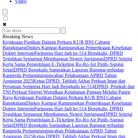
Video
✖
Breaking News
Kejaksaan Pastikan Dalami Perkara KUR BNI Cabang
Bangkinang
Dinkes Kampar Rampungkan Pemeriksaan Kesehatan
Dokter Internsip
Paripurna Hari Jadi ke-514 Bengkalis, DPRD
Teguhkan Semangat Membangun Negeri Junjungan
DPRD Setujui
Kerja Sama Pengelolaan E-Ticketing Ro-Ro Air Putih–Sungai
Selari
DPRD Bengkalis Sampaikan Laporan Banggar terhadap
Ranperda Pertanggungjawaban Pelaksanaan APBD Tahun
Anggaran 2025
Ketua DPRD: Tabligh Akbar Perkuat Iman dan
Persatuan Sempena Hari Jadi Bengkalis ke-514
DPRD, Pemkab dan
TNI Perkuat Sinergi Wujudkan Ketahanan Pangan Melalui Panen
Raya
Kejaksaan Pastikan Dalami Perkara KUR BNI Cabang
Bangkinang
Dinkes Kampar Rampungkan Pemeriksaan Kesehatan
Dokter Internsip
Paripurna Hari Jadi ke-514 Bengkalis, DPRD
Teguhkan Semangat Membangun Negeri Junjungan
DPRD Setujui
Kerja Sama Pengelolaan E-Ticketing Ro-Ro Air Putih–Sungai
Selari
DPRD Bengkalis Sampaikan Laporan Banggar terhadap
Ranperda Pertanggungjawaban Pelaksanaan APBD Tahun
Anggaran 2025
Ketua DPRD: Tabligh Akbar Perkuat Iman dan