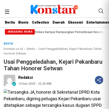
Berita
Bisnis
Collection
Daerah
Ekonomi
Entertainmen
u di Bangkinang
Dinkes Kampar Rampungkan Pemeriksaan Kesehatan Dokter I
BREAKING NEWS
BERITA
konstan.co.id
»
Berita
»
Usai Penggeledahan, Kejari Pekanbaru Tahan
Honorer Setwan
Usai Penggeledahan, Kejari Pekanbaru
Tahan Honorer Setwan
Redaksi
14 Des 2025 - 22:26 WIB