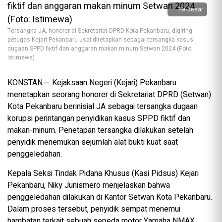
Perbesar
Tersangka JA, honorer di Sekretariat DPRD Kota Pekanbaru, digiring
petugas Kejari Pekanbaru usai ditetapkan sebagai tersangka kasus
dugaan SPPD fiktif dan anggaran makan minum Setwan 2024 (Foto:
Istimewa)
KONSTAN – Kejaksaan Negeri (Kejari) Pekanbaru
menetapkan seorang honorer di Sekretariat DPRD (Setwan)
Kota Pekanbaru berinisial JA sebagai tersangka dugaan
korupsi perintangan penyidikan kasus SPPD fiktif dan
makan-minum. Penetapan tersangka dilakukan setelah
penyidik menemukan sejumlah alat bukti kuat saat
penggeledahan.
Kepala Seksi Tindak Pidana Khusus (Kasi Pidsus) Kejari
Pekanbaru, Niky Junismero menjelaskan bahwa
penggeledahan dilakukan di Kantor Setwan Kota Pekanbaru.
Dalam proses tersebut, penyidik sempat menemui
hambatan terkait sebuah sepeda motor Yamaha NMAX.