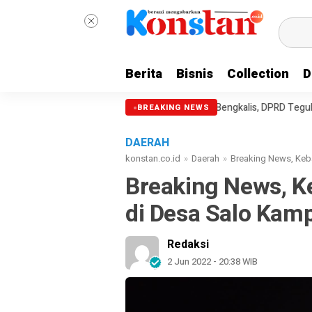
Berita
Bisnis
Collection
D
Paripurna Hari Jadi ke-514 Bengkalis, DPRD Teguhkan Semangat M
BREAKING NEWS
DAERAH
konstan.co.id
»
Daerah
»
Breaking News, Keb
Breaking News, K
di Desa Salo Kam
Redaksi
2 Jun 2022 - 20:38 WIB