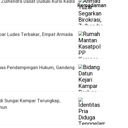
 Zulhendra Dasat Duduki Kursi Kadis
ar Ludes Terbakar, Empat Armada
rluas Pendampingan Hukum, Gandeng
 di Sungai Kampar Terungkap,
ahun