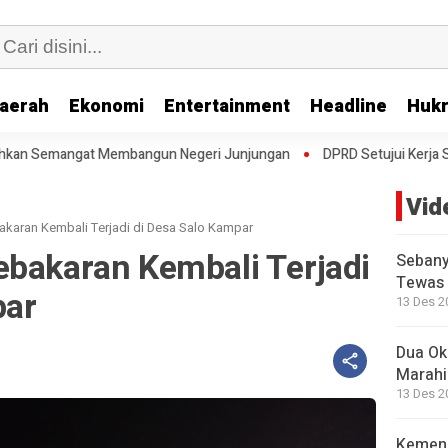
aerah
Ekonomi
Entertainment
Headline
Huk
embangun Negeri Junjungan
DPRD Setujui Kerja Sama Pengelolaan E-
Vid
akaran Kembali Terjadi di Desa Salo Kampar
ebakaran Kembali Terjadi
Sebany
Tewas 
par
13 Des 2
Dua Okn
Marahi
13 Des 2
Kemend