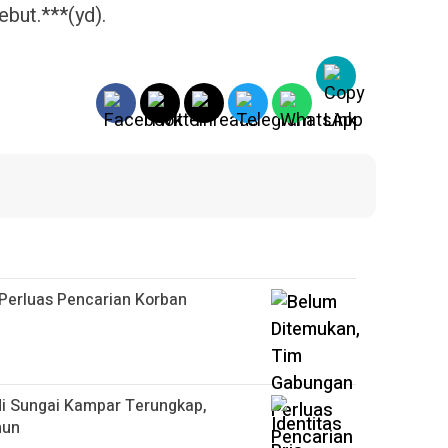
ebut.***(yd).
Perluas Pencarian Korban
di Sungai Kampar Terungkap,
hun