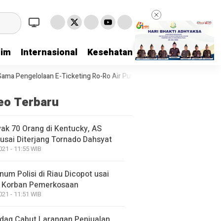
rim
Internasional
Kesehatan
Kriminal
Lifestyl
Ticketing Ro-Ro Air Putih–Sungai Selari
DPRD Bengkalis Sampaika
eo Terbaru
ak 70 Orang di Kentucky, AS
usai Diterjang Tornado Dahsyat
021 - 11:55 WIB
um Polisi di Riau Dicopot usai
 Korban Pemerkosaan
021 - 11:51 WIB
ag Cabut Larangan Penjualan