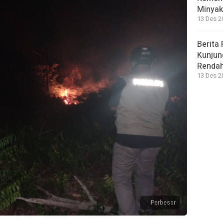
Minyak
13 Des 2
Berita 
Kunjun
Renda
13 Des 2
Perbesar