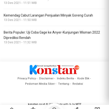
13 Des 2021 - 11:51 WIB
Kemendag Cabut Larangan Penjualan Minyak Goreng Curah
13 Des 2021 - 11:50 WIB
Berita Populer: Uji Coba Gage ke Anyer-Kunjungan Wisman 2022
Diprediksi Rendah
13 Des 2021 - 11:32 WIB
Privacy Policy
Disclaimer
Indeks Berita
Kode Etik
Pedoman Media Siber
Tentang
Redaksi
konstan.co.id
© 2024 Made with ☕ by
MTE
Group