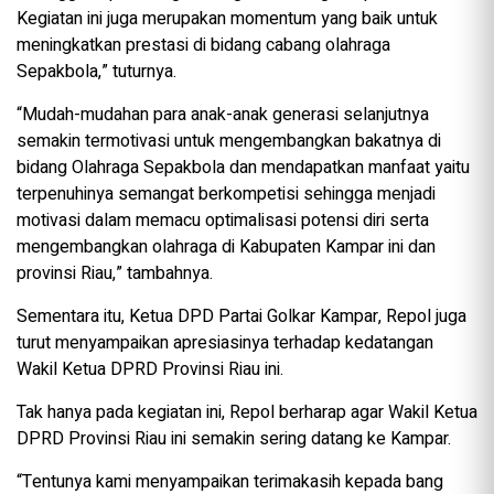
Kegiatan ini juga merupakan momentum yang baik untuk
meningkatkan prestasi di bidang cabang olahraga
Sepakbola,” tuturnya.
“Mudah-mudahan para anak-anak generasi selanjutnya
semakin termotivasi untuk mengembangkan bakatnya di
bidang Olahraga Sepakbola dan mendapatkan manfaat yaitu
terpenuhinya semangat berkompetisi sehingga menjadi
motivasi dalam memacu optimalisasi potensi diri serta
mengembangkan olahraga di Kabupaten Kampar ini dan
provinsi Riau,” tambahnya.
Sementara itu, Ketua DPD Partai Golkar Kampar, Repol juga
turut menyampaikan apresiasinya terhadap kedatangan
Wakil Ketua DPRD Provinsi Riau ini.
Tak hanya pada kegiatan ini, Repol berharap agar Wakil Ketua
DPRD Provinsi Riau ini semakin sering datang ke Kampar.
“Tentunya kami menyampaikan terimakasih kepada bang