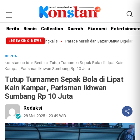
Berita
Bisnis
Collection
Daerah
Ekonomi
Entertainmen
Jadi ke-514 Bengkalis
Parade Musik dan Bazar UMKM Digelar, Bupati Bengka
BREAKING NEWS
BERITA
konstan.co.id
»
Berita
»
Tutup Turnamen Sepak Bola di Lipat Kain
Kampar, Parisman Ikhwan Sumbang Rp 10 Juta
Tutup Turnamen Sepak Bola di Lipat
Kain Kampar, Parisman Ikhwan
Sumbang Rp 10 Juta
Redaksi
28 Mei 2025 - 20:49 WIB