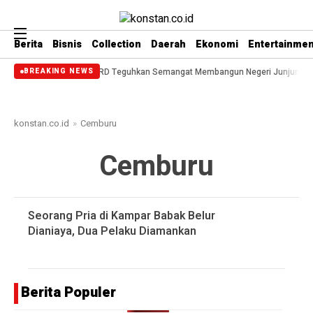
Berita
Bisnis
Collection
Daerah
Ekonomi
Entertainmen
514 Bengkalis, DPRD Teguhkan Semangat Membangun Negeri Junjungan
DPRD 
BREAKING NEWS
konstan.co.id
»
Cemburu
Cemburu
Seorang Pria di Kampar Babak Belur
Dianiaya, Dua Pelaku Diamankan
Berita Populer