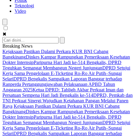
Politik
Teknologi
Video
✖
Breaking News
Kejaksaan Pastikan Dalami Perkara KUR BNI Cabang
Bangkinang
Dinkes Kampar Rampungkan Pemeriksaan Kesehatan
Dokter Internsip
Paripurna Hari Jadi ke-514 Bengkalis, DPRD
Teguhkan Semangat Membangun Negeri Junjungan
DPRD Setujui
Kerja Sama Pengelolaan E-Ticketing Ro-Ro Air Putih–Sungai
Selari
DPRD Bengkalis Sampaikan Laporan Banggar terhadap
Ranperda Pertanggungjawaban Pelaksanaan APBD Tahun
Anggaran 2025
Ketua DPRD: Tabligh Akbar Perkuat Iman dan
Persatuan Sempena Hari Jadi Bengkalis ke-514
DPRD, Pemkab dan
TNI Perkuat Sinergi Wujudkan Ketahanan Pangan Melalui Panen
Raya
Kejaksaan Pastikan Dalami Perkara KUR BNI Cabang
Bangkinang
Dinkes Kampar Rampungkan Pemeriksaan Kesehatan
Dokter Internsip
Paripurna Hari Jadi ke-514 Bengkalis, DPRD
Teguhkan Semangat Membangun Negeri Junjungan
DPRD Setujui
Kerja Sama Pengelolaan E-Ticketing Ro-Ro Air Putih–Sungai
Selari
DPRD Bengkalis Sampaikan Laporan Banggar terhadap