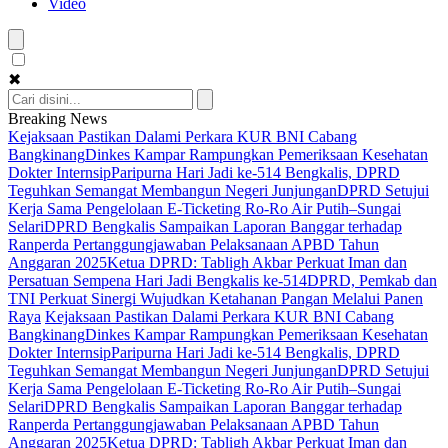
Video
✖
Breaking News
Kejaksaan Pastikan Dalami Perkara KUR BNI Cabang
Bangkinang
Dinkes Kampar Rampungkan Pemeriksaan Kesehatan
Dokter Internsip
Paripurna Hari Jadi ke-514 Bengkalis, DPRD
Teguhkan Semangat Membangun Negeri Junjungan
DPRD Setujui
Kerja Sama Pengelolaan E-Ticketing Ro-Ro Air Putih–Sungai
Selari
DPRD Bengkalis Sampaikan Laporan Banggar terhadap
Ranperda Pertanggungjawaban Pelaksanaan APBD Tahun
Anggaran 2025
Ketua DPRD: Tabligh Akbar Perkuat Iman dan
Persatuan Sempena Hari Jadi Bengkalis ke-514
DPRD, Pemkab dan
TNI Perkuat Sinergi Wujudkan Ketahanan Pangan Melalui Panen
Raya
Kejaksaan Pastikan Dalami Perkara KUR BNI Cabang
Bangkinang
Dinkes Kampar Rampungkan Pemeriksaan Kesehatan
Dokter Internsip
Paripurna Hari Jadi ke-514 Bengkalis, DPRD
Teguhkan Semangat Membangun Negeri Junjungan
DPRD Setujui
Kerja Sama Pengelolaan E-Ticketing Ro-Ro Air Putih–Sungai
Selari
DPRD Bengkalis Sampaikan Laporan Banggar terhadap
Ranperda Pertanggungjawaban Pelaksanaan APBD Tahun
Anggaran 2025
Ketua DPRD: Tabligh Akbar Perkuat Iman dan