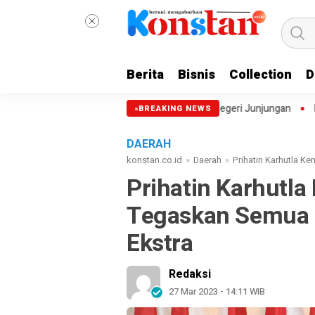
Berita
Bisnis
Collection
D
an Semangat Membangun Negeri Junjungan
DPRD Setujui Kerja Sama 
BREAKING NEWS
DAERAH
konstan.co.id
»
Daerah
»
Prihatin Karhutla K
Prihatin Karhutla 
Tegaskan Semua P
Ekstra
Redaksi
27 Mar 2023 - 14:11 WIB