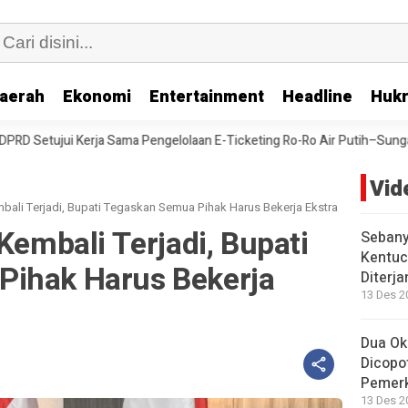
aerah
Ekonomi
Entertainment
Headline
Huk
Pengelolaan E-Ticketing Ro-Ro Air Putih–Sungai Selari
DPRD Bengka
Vid
embali Terjadi, Bupati Tegaskan Semua Pihak Harus Bekerja Ekstra
Kembali Terjadi, Bupati
Sebany
Kentuc
ihak Harus Bekerja
Diterj
13 Des 2
Dua Ok
Dicopo
Pemer
13 Des 2