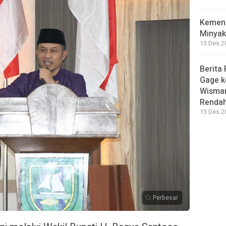
Kemend
Minyak
13 Des 2
Berita 
Gage k
Wisman
Renda
13 Des 2
Perbesar