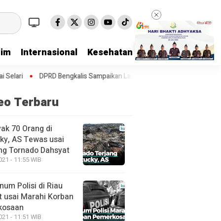
rim
Internasional
Kesehatan
Kriminal
Lifestyl
lis Sampaikan Laporan Banggar terhadap Ranperda Pertanggungjawab
eo Terbaru
ak 70 Orang di
ky, AS Tewas usai
ang Tornado Dahsyat
021 - 11:55 WIB
num Polisi di Riau
t usai Marahi Korban
kosaan
021 - 11:51 WIB