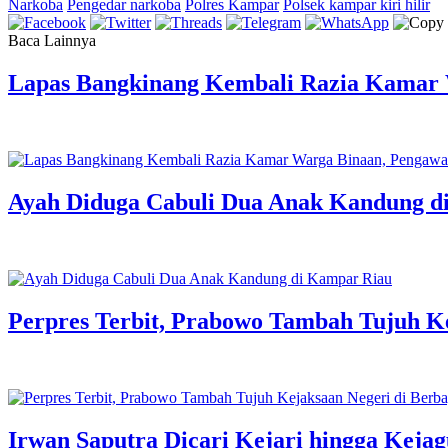
Narkoba
Pengedar narkoba
Polres Kampar
Polsek kampar kiri hilir
Baca Lainnya
Lapas Bangkinang Kembali Razia Kamar 
Ayah Diduga Cabuli Dua Anak Kandung d
Perpres Terbit, Prabowo Tambah Tujuh Ke
Irwan Saputra Dicari Kejari hingga Keja