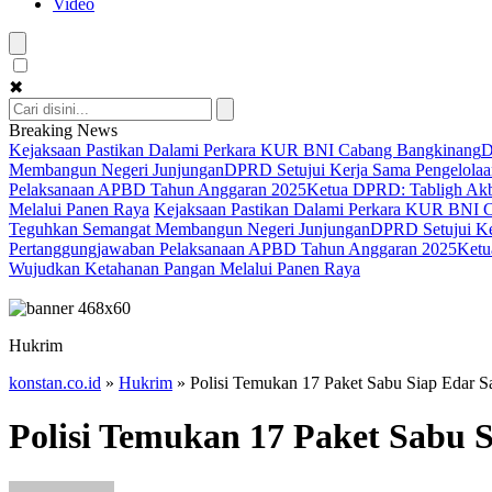
Video
✖
Breaking News
Kejaksaan Pastikan Dalami Perkara KUR BNI Cabang Bangkinang
D
Membangun Negeri Junjungan
DPRD Setujui Kerja Sama Pengelolaan
Pelaksanaan APBD Tahun Anggaran 2025
Ketua DPRD: Tabligh Akba
Melalui Panen Raya
Kejaksaan Pastikan Dalami Perkara KUR BNI 
Teguhkan Semangat Membangun Negeri Junjungan
DPRD Setujui Ker
Pertanggungjawaban Pelaksanaan APBD Tahun Anggaran 2025
Ketu
Wujudkan Ketahanan Pangan Melalui Panen Raya
Hukrim
konstan.co.id
»
Hukrim
»
Polisi Temukan 17 Paket Sabu Siap Edar 
Polisi Temukan 17 Paket Sabu 