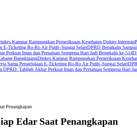
inkes Kampar Rampungkan Pemeriksaan Kesehatan Dokter Internsip
P
 E-Ticketing Ro-Ro Air Putih–Sungai Selari
DPRD Bengkalis Sampaik
r Perkuat Iman dan Persatuan Sempena Hari Jadi Bengkalis ke-514
D
Cabang Bangkinang
Dinkes Kampar Rampungkan Pemeriksaan Kesehata
ja Sama Pengelolaan E-Ticketing Ro-Ro Air Putih–Sungai Selari
DPRD
a DPRD: Tabligh Akbar Perkuat Iman dan Persatuan Sempena Hari Jad
Saat Penangkapan
Siap Edar Saat Penangkapan