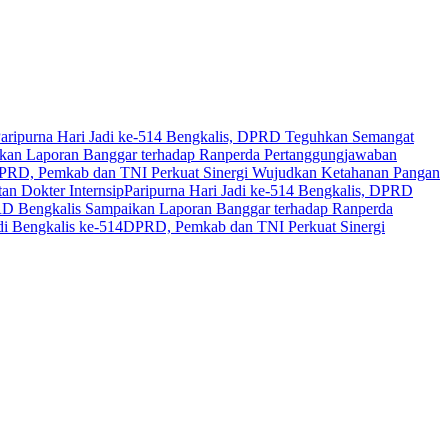
aripurna Hari Jadi ke-514 Bengkalis, DPRD Teguhkan Semangat
an Laporan Banggar terhadap Ranperda Pertanggungjawaban
PRD, Pemkab dan TNI Perkuat Sinergi Wujudkan Ketahanan Pangan
n Dokter Internsip
Paripurna Hari Jadi ke-514 Bengkalis, DPRD
 Bengkalis Sampaikan Laporan Banggar terhadap Ranperda
i Bengkalis ke-514
DPRD, Pemkab dan TNI Perkuat Sinergi