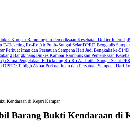
inkes Kampar Rampungkan Pemeriksaan Kesehatan Dokter Internsip
P
 E-Ticketing Ro-Ro Air Putih–Sungai Selari
DPRD Bengkalis Sampaik
r Perkuat Iman dan Persatuan Sempena Hari Jadi Bengkalis ke-514
D
Cabang Bangkinang
Dinkes Kampar Rampungkan Pemeriksaan Kesehata
ja Sama Pengelolaan E-Ticketing Ro-Ro Air Putih–Sungai Selari
DPRD
a DPRD: Tabligh Akbar Perkuat Iman dan Persatuan Sempena Hari Jad
ukti Kendaraan di Kejari Kampar
mbil Barang Bukti Kendaraan di