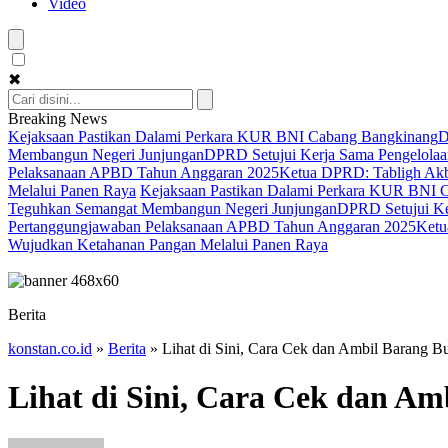
Video
✖
Breaking News
Kejaksaan Pastikan Dalami Perkara KUR BNI Cabang Bangkinang
D
Membangun Negeri Junjungan
DPRD Setujui Kerja Sama Pengelolaan
Pelaksanaan APBD Tahun Anggaran 2025
Ketua DPRD: Tabligh Akba
Melalui Panen Raya
Kejaksaan Pastikan Dalami Perkara KUR BNI 
Teguhkan Semangat Membangun Negeri Junjungan
DPRD Setujui Ker
Pertanggungjawaban Pelaksanaan APBD Tahun Anggaran 2025
Ketu
Wujudkan Ketahanan Pangan Melalui Panen Raya
Berita
konstan.co.id
»
Berita
»
Lihat di Sini, Cara Cek dan Ambil Barang B
Lihat di Sini, Cara Cek dan A