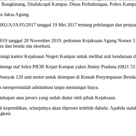
 Bangkinang, Disdukcapil Kampar, Dinas Perhubungan, Polres Kampar
an Jaksa Agung.
02/A/JA/05/2017 tanggal 19 Mei 2017 tentang pelelangan dan penjual
019 tanggal 28 November 2019, pedoman Kejaksaan Agung Nomor 3 Ta
a dan benda sita eksekusi.
atangi kantor Kejaksaan Negeri Kampar untuk melihat unit kendaraan d
ubungi staf Seksi PB3R Kejari Kampar yakni Jimmy Pradana (0821 55
sebanyak 120 unit motor untuk disimpan di Rumah Penyimpanan Benda 
serta mempermudah adminitrasi tanpa memungut biaya.
 tahapan atau proses yang sudah diatur oleh pihak Kejaksaan.
i kepemilikan, selanjutnya akan diproses terlebih dahulu. Apabila sud
gkasi.