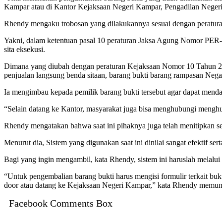
Kampar atau di Kantor Kejaksaan Negeri Kampar, Pengadilan Negeri
Rhendy mengaku trobosan yang dilakukannya sesuai dengan peratur
Yakni, dalam ketentuan pasal 10 peraturan Jaksa Agung Nomor PER-0
sita eksekusi.
Dimana yang diubah dengan peraturan Kejaksaan Nomor 10 Tahun 2
penjualan langsung benda sitaan, barang bukti barang rampasan Negar
Ia mengimbau kepada pemilik barang bukti tersebut agar dapat mend
“Selain datang ke Kantor, masyarakat juga bisa menghubungi mengh
Rhendy mengatakan bahwa saat ini pihaknya juga telah menitipkan 
Menurut dia, Sistem yang digunakan saat ini dinilai sangat efektif 
Bagi yang ingin mengambil, kata Rhendy, sistem ini haruslah melalui
“Untuk pengembalian barang bukti harus mengisi formulir terkait bukt
door atau datang ke Kejaksaan Negeri Kampar,” kata Rhendy memun
Facebook Comments Box