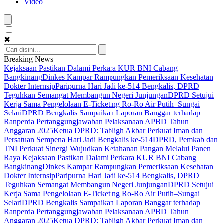
Video
✖
Breaking News
Kejaksaan Pastikan Dalami Perkara KUR BNI Cabang
Bangkinang
Dinkes Kampar Rampungkan Pemeriksaan Kesehatan
Dokter Internsip
Paripurna Hari Jadi ke-514 Bengkalis, DPRD
Teguhkan Semangat Membangun Negeri Junjungan
DPRD Setujui
Kerja Sama Pengelolaan E-Ticketing Ro-Ro Air Putih–Sungai
Selari
DPRD Bengkalis Sampaikan Laporan Banggar terhadap
Ranperda Pertanggungjawaban Pelaksanaan APBD Tahun
Anggaran 2025
Ketua DPRD: Tabligh Akbar Perkuat Iman dan
Persatuan Sempena Hari Jadi Bengkalis ke-514
DPRD, Pemkab dan
TNI Perkuat Sinergi Wujudkan Ketahanan Pangan Melalui Panen
Raya
Kejaksaan Pastikan Dalami Perkara KUR BNI Cabang
Bangkinang
Dinkes Kampar Rampungkan Pemeriksaan Kesehatan
Dokter Internsip
Paripurna Hari Jadi ke-514 Bengkalis, DPRD
Teguhkan Semangat Membangun Negeri Junjungan
DPRD Setujui
Kerja Sama Pengelolaan E-Ticketing Ro-Ro Air Putih–Sungai
Selari
DPRD Bengkalis Sampaikan Laporan Banggar terhadap
Ranperda Pertanggungjawaban Pelaksanaan APBD Tahun
Anggaran 2025
Ketua DPRD: Tabligh Akbar Perkuat Iman dan