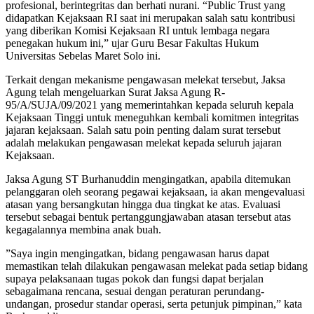
profesional, berintegritas dan berhati nurani. “Public Trust yang
didapatkan Kejaksaan RI saat ini merupakan salah satu kontribusi
yang diberikan Komisi Kejaksaan RI untuk lembaga negara
penegakan hukum ini,” ujar Guru Besar Fakultas Hukum
Universitas Sebelas Maret Solo ini.
Terkait dengan mekanisme pengawasan melekat tersebut, Jaksa
Agung telah mengeluarkan Surat Jaksa Agung R-
95/A/SUJA/09/2021 yang memerintahkan kepada seluruh kepala
Kejaksaan Tinggi untuk meneguhkan kembali komitmen integritas
jajaran kejaksaan. Salah satu poin penting dalam surat tersebut
adalah melakukan pengawasan melekat kepada seluruh jajaran
Kejaksaan.
Jaksa Agung ST Burhanuddin mengingatkan, apabila ditemukan
pelanggaran oleh seorang pegawai kejaksaan, ia akan mengevaluasi
atasan yang bersangkutan hingga dua tingkat ke atas. Evaluasi
tersebut sebagai bentuk pertanggungjawaban atasan tersebut atas
kegagalannya membina anak buah.
”Saya ingin mengingatkan, bidang pengawasan harus dapat
memastikan telah dilakukan pengawasan melekat pada setiap bidang
supaya pelaksanaan tugas pokok dan fungsi dapat berjalan
sebagaimana rencana, sesuai dengan peraturan perundang-
undangan, prosedur standar operasi, serta petunjuk pimpinan,” kata