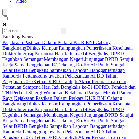
Video
✖
Breaking News
Kejaksaan Pastikan Dalami Perkara KUR BNI Cabang
Bangkinang
Dinkes Kampar Rampungkan Pemeriksaan Kesehatan
Dokter Internsip
Paripurna Hari Jadi ke-514 Bengkalis, DPRD
Teguhkan Semangat Membangun Negeri Junjungan
DPRD Setujui
Kerja Sama Pengelolaan E-Ticketing Ro-Ro Air Putih–Sungai
Selari
DPRD Bengkalis Sampaikan Laporan Banggar terhadap
Ranperda Pertanggungjawaban Pelaksanaan APBD Tahun
Anggaran 2025
Ketua DPRD: Tabligh Akbar Perkuat Iman dan
Persatuan Sempena Hari Jadi Bengkalis ke-514
DPRD, Pemkab dan
TNI Perkuat Sinergi Wujudkan Ketahanan Pangan Melalui Panen
Raya
Kejaksaan Pastikan Dalami Perkara KUR BNI Cabang
Bangkinang
Dinkes Kampar Rampungkan Pemeriksaan Kesehatan
Dokter Internsip
Paripurna Hari Jadi ke-514 Bengkalis, DPRD
Teguhkan Semangat Membangun Negeri Junjungan
DPRD Setujui
Kerja Sama Pengelolaan E-Ticketing Ro-Ro Air Putih–Sungai
Selari
DPRD Bengkalis Sampaikan Laporan Banggar terhadap
Ranperda Pertanggungjawaban Pelaksanaan APBD Tahun
Anggaran 2025
Ketua DPRD: Tabligh Akbar Perkuat Iman dan